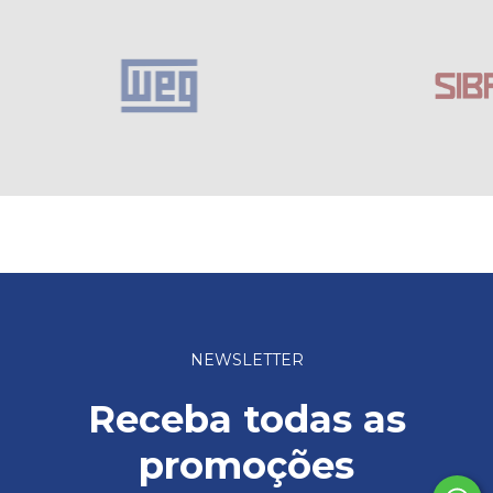
NEWSLETTER
Receba todas as
promoções