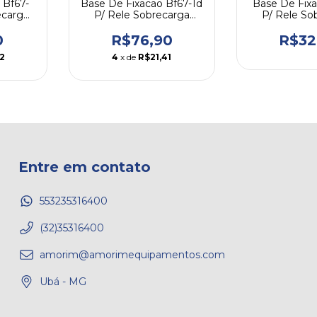
 Bf67-
Base De Fixacao Bf67-1d
Base De Fix
ecarga
P/ Rele Sobrecarga
P/ Rele So
eg
Rw67-1d Weg
Rw27-1d Rw
0
R$76,90
R$32
2
4
x de
R$21,41
Entre em contato
553235316400
(32)35316400
amorim@amorimequipamentos.com
Ubá - MG