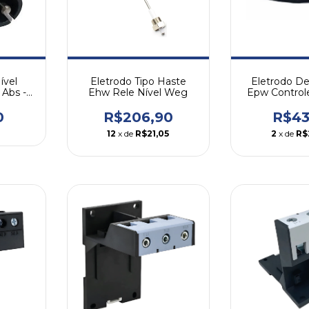
Eletrodo D
ível
Eletrodo Tipo Haste
Epw Control
 Abs -
Ehw Rele Nível Weg
We
R$43
0
R$206,90
2
x de
R$
12
x de
R$21,05