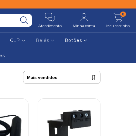
0
Atendimento
Minha conta
Meu carrinho
CLP
Relés
Botões
es