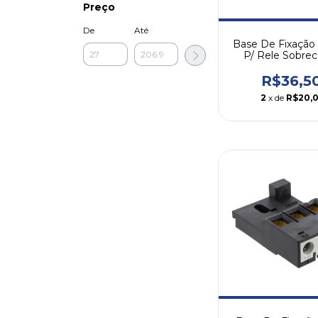
Preço
De
Até
Base De Fixação
P/ Rele Sobre
Rw27-1d W
R$36,5
2
x de
R$20,0