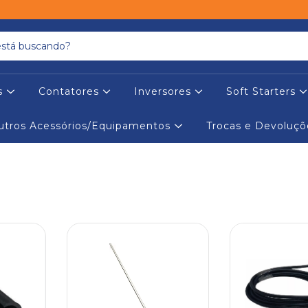
es
Contatores
Inversores
Soft Starters
utros Acessórios/Equipamentos
Trocas e Devoluçõ