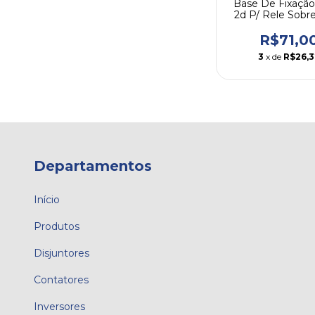
Base De Fixação
2d P/ Rele Sobr
Rw67-2d W
R$71,0
3
x de
R$26,3
Departamentos
Início
Produtos
Disjuntores
Contatores
Inversores