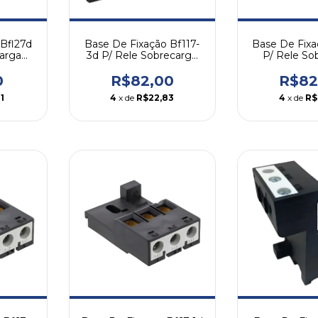
 Bfl27d
Base De Fixa
Base De Fixação Bf117-
carga
P/ Rele So
3d P/ Rele Sobrecarga
eg
Rw117d
Rw117-3d Weg
0
R$82
R$82,00
1
4
x de
R$
4
x de
R$22,83