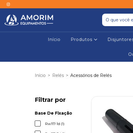
Início
Produtos
Disjuntor
O
Início
>
Relés
>
Acessórios de Relés
Filtrar por
Base De Fixação
Rw117-1d (1)