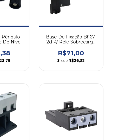
e Pêndulo
Base De Fixação Bfl67-
e De Nível
2d P/ Rele Sobrecarga
g
Rwl67-2d Weg
,38
R$71,00
23,78
3
x de
R$26,32