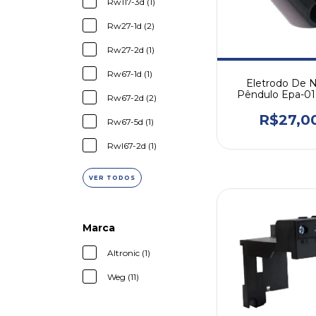
Rw117-3d (1)
Rw27-1d (2)
Rw27-2d (1)
Rw67-1d (1)
Eletrodo De N
Pêndulo Epa-01
Rw67-2d (2)
Tron
R$27,0
Rw67-5d (1)
Rwl67-2d (1)
VER TODOS
Marca
Altronic (1)
Weg (11)