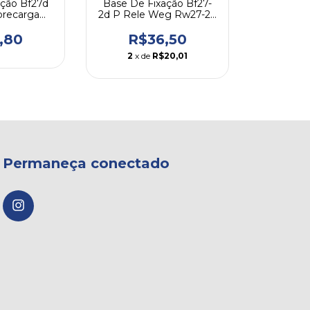
ação Bf27d
Base De Fixação Bf27-
brecarga
2d P Rele Weg Rw27-2d
m40e Weg
Rwb40e
,80
R$36,50
2
x de
R$20,01
Permaneça conectado