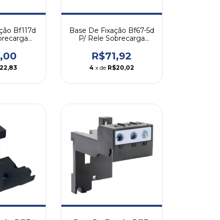
ção Bf117d
Base De Fixação Bf67-5d
brecarga
P/ Rele Sobrecarga
 Weg
Rw67-5d Weg
,00
R$71,92
22,83
4
x de
R$20,02