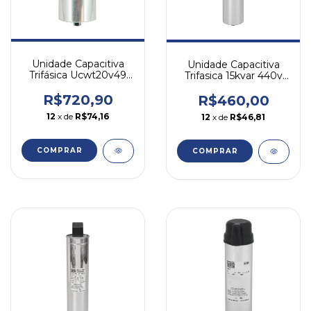
Unidade Capacitiva
Unidade Capacitiva
Trifásica Ucwt20v49
Trifasica 15kvar 440v
20kvar 440v Weg
Weg
R$720,90
R$460,00
12
x de
R$74,16
12
x de
R$46,81
COMPRAR
COMPRAR