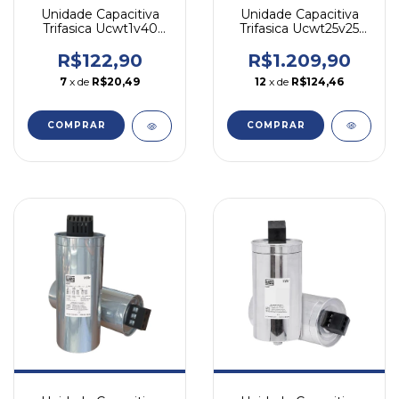
Unidade Capacitiva
Unidade Capacitiva
Trifasica Ucwt25v25
Trifasica Ucwt1v40
25kvar 220v Weg
1kvar 380v Weg
R$1.209,90
R$122,90
12
x de
R$124,46
7
x de
R$20,49
COMPRAR
COMPRAR