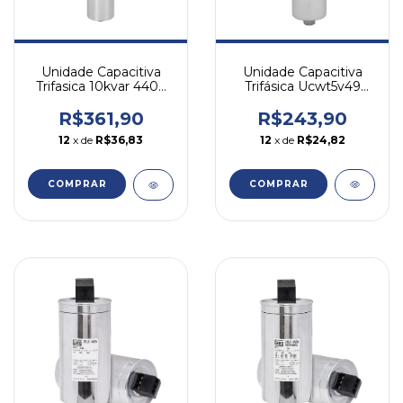
Unidade Capacitiva
Unidade Capacitiva
Trifásica Ucwt5v49
Trifasica 10kvar 440v
5kvar 440v Weg
Weg
R$243,90
R$361,90
12
x de
R$24,82
12
x de
R$36,83
COMPRAR
COMPRAR