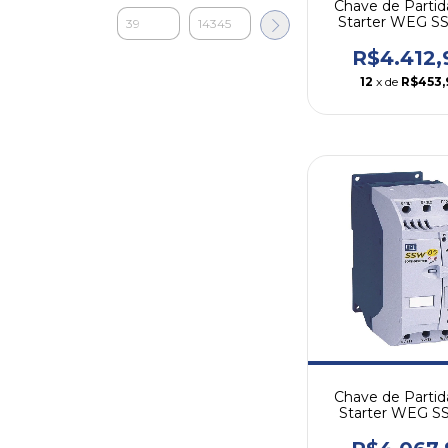
Chave de Partid
Starter WEG 
61A
R$4.412,
12
x de
R$453,
Chave de Partid
Starter WEG 
85A