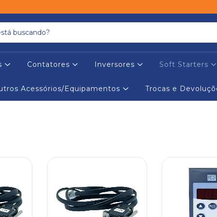
es
Contatores
Inversores
Soft Starters
utros Acessórios/Equipamentos
Trocas e Devoluçõ