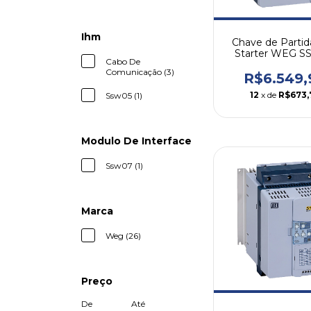
Ihm
Chave de Partid
Starter WEG 
Cabo De
130A
Comunicação (3)
R$6.549,
12
x de
R$673,
Ssw05 (1)
Modulo De Interface
Ssw07 (1)
Marca
Weg (26)
Preço
De
Até