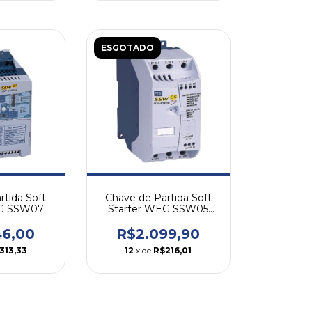
ESGOTADO
rtida Soft
Chave de Partida Soft
EG SSW07
Starter WEG SSW05
A
10A
46,00
R$2.099,90
313,33
12
x de
R$216,01