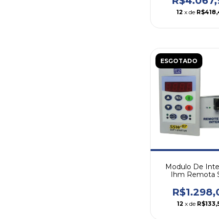
R$4.067,
12
x de
R$418,
ESGOTADO
Modulo De Inte
Ihm Remota S
Starter Ssw07
R$1.298,
12
x de
R$133,