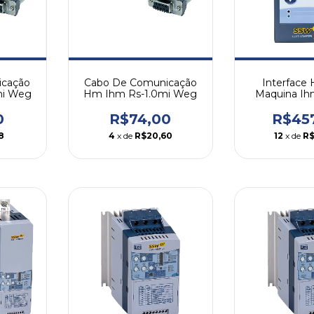
icação
Cabo De Comunicação
Interfac
mi Weg
Hm Ihm Rs-1.0mi Weg
Maquina Ih
hmi-rs
0
R$74,00
R$45
8
4
x de
R$20,60
12
x de
R$