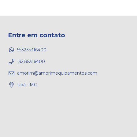
Entre em contato
553235316400
(32)35316400
amorim@amorimequipamentos.com
Ubá - MG