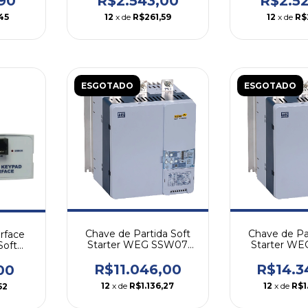
90
R$2.543,00
R$2.5
45
12
x de
R$261,59
12
x de
R$
ESGOTADO
ESGOTADO
Chave de Partida Soft
Chave de Pa
rface
Starter WEG SSW07
Starter W
oft
200A
412
 Weg
R$11.046,00
R$14.3
00
12
x de
R$1.136,27
12
x de
R$1
52