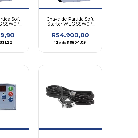
rtida Soft
Chave de Partida Soft
EG SSW07
Starter WEG SSW07
A
85A
19,90
R$4.900,00
331,22
12
x de
R$504,05