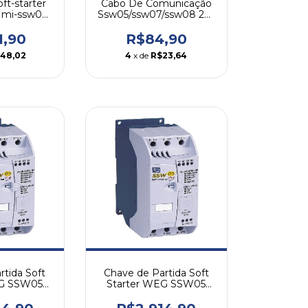
ft-starter
Cabo De Comunicação
Hmi-ssw07-
Ssw05/ssw07/ssw08 2m
Weg
Cabo Rs
1,90
R$84,90
48,02
4
x de
R$23,64
rtida Soft
Chave de Partida Soft
EG SSW05
Starter WEG SSW05
A
45A