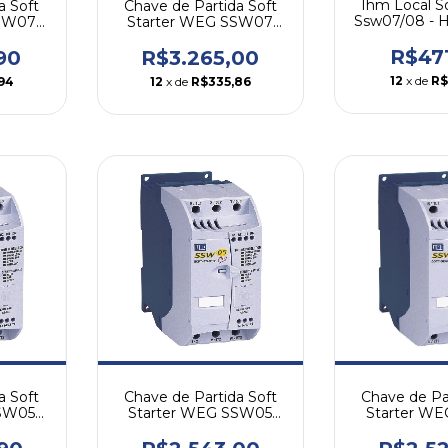
Ihm Local So
a Soft
Chave de Partida Soft
Ssw07/08 - 
SSW07
Starter WEG SSW07
loc 
45A
R$47
90
R$3.265,00
12
x de
R$
94
12
x de
R$335,86
a Soft
Chave de Partida Soft
Chave de Pa
SSW05
Starter WEG SSW05
Starter W
30A
23