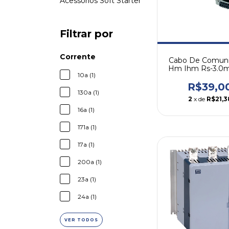
Acessórios Soft Starter
Filtrar por
Corrente
Cabo De Comun
Hm Ihm Rs-3.0
10a (1)
R$39,0
130a (1)
2
x de
R$21,3
16a (1)
171a (1)
17a (1)
200a (1)
23a (1)
24a (1)
VER TODOS