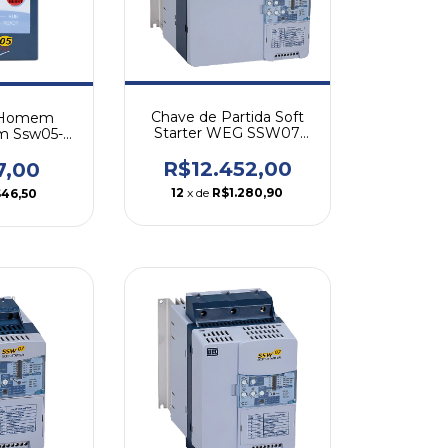
Chave de Partida Soft
e Homem
Starter WEG SSW07
m Ssw05-
365A
 Weg
R$12.452,00
7,00
12
x de
R$1.280,90
46,50