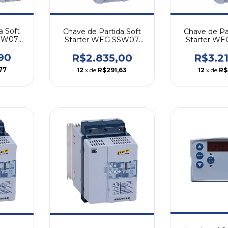
a Soft
Chave de Partida Soft
Chave de Pa
SSW07
Starter WEG SSW07
Starter W
17A
30
90
R$2.835,00
R$3.2
77
12
x de
R$291,63
12
x de
R$