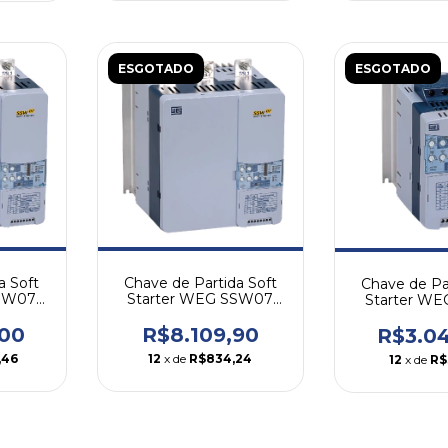
ESGOTADO
ESGOTADO
a Soft
Chave de Partida Soft
Chave de Pa
SSW07
Starter WEG SSW07
Starter W
171A
24
,00
R$8.109,90
R$3.0
,46
12
x de
R$834,24
12
x de
R$