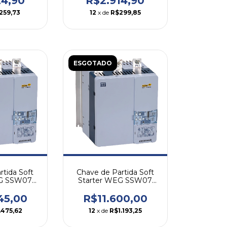
24,90
R$2.914,90
259,73
12
x de
R$299,85
ESGOTADO
rtida Soft
Chave de Partida Soft
EG SSW07
Starter WEG SSW07
A
255A
45,00
R$11.600,00
.475,62
12
x de
R$1.193,25