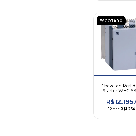
ESGOTADO
Chave de Partid
Starter WEG 
312A
R$12.195
12
x de
R$1.254