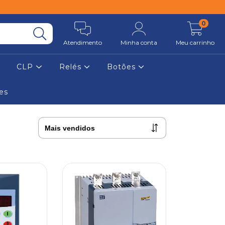
0
Atendimento
Minha conta
Meu carrinho
CLP
Relés
Botões
es