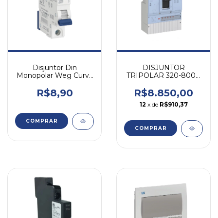
DISJUNTOR
Disjuntor Din
TRIPOLAR 320-800A
Monopolar Weg Curva
WEG DWB1000S800-
B Mdwp 20a
3ET-C
R$8.850,00
R$8,90
12
x de
R$910,37
COMPRAR
COMPRAR