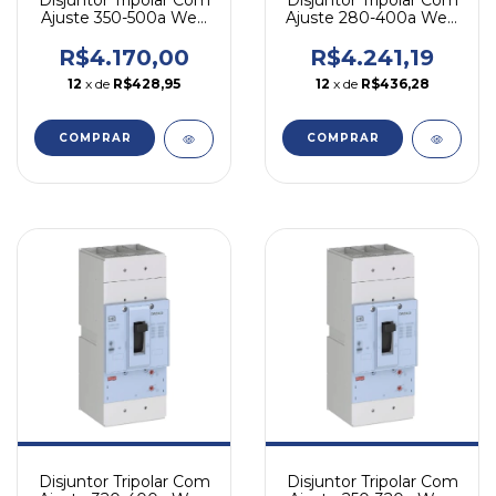
Disjuntor Tripolar Com
Disjuntor Tripolar Com
Ajuste 350-500a Weg
Ajuste 280-400a Weg
Dwb800s500-3da
Dwb800s400-3da
R$4.170,00
R$4.241,19
12
x de
R$428,95
12
x de
R$436,28
COMPRAR
COMPRAR
Disjuntor Tripolar Com
Disjuntor Tripolar Com