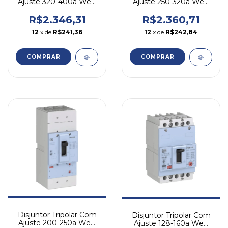
Ajuste 320-400a Weg
Ajuste 250-320a Weg
Dwb400n400-3da
Dwb400n320-3da
R$2.346,31
R$2.360,71
12
x de
R$241,36
12
x de
R$242,84
COMPRAR
COMPRAR
Disjuntor Tripolar Com
Disjuntor Tripolar Com
Ajuste 200-250a Weg
Ajuste 128-160a Weg