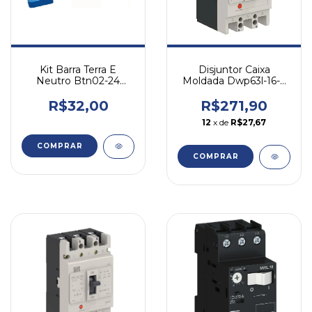
Kit Barra Terra E
Disjuntor Caixa
Neutro Btn02-24
Moldada Dwp63l-16-3
Verde E Azul P/
16a Tripolar Weg
Quadro Verde/azul
R$32,00
R$271,90
12
x de
R$27,67
COMPRAR