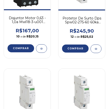
Disjuntor Motor 0,63 -
Protetor De Surto Dps
1,0a Mwl18-3-u001
Spw02-275-60 60ka
Weg 690
Classe 2 275vca Weg
R$167,00
R$245,90
10
x de
R$20,15
12
x de
R$25,02
COMPRAR