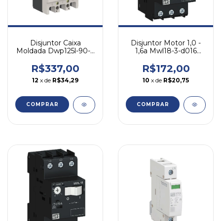
Disjuntor Caixa
Disjuntor Motor 1,0 -
Moldada Dwp125l-90-3
1,6a Mwl18-3-d016
90a Tripolar Weg
Weg 690
R$337,00
R$172,00
12
x de
R$34,29
10
x de
R$20,75
COMPRAR
COMPRAR