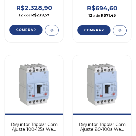
Dwb400n250-3da
Dwb160n160-3df
R$2.328,90
R$694,60
12
x de
R$239,57
12
x de
R$71,45
COMPRAR
COMPRAR
Disjuntor Tripolar Com
Disjuntor Tripolar Com
Ajuste 100-125a Weg
Ajuste 80-100a Weg
Dwb160n125-3df
Dwb160n100-3df