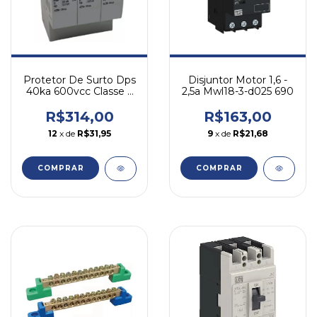
Protetor De Surto Dps
Disjuntor Motor 1,6 -
40ka 600vcc Classe 2
2,5a Mwl18-3-d025 690
Spw12-600-40 Weg
R$314,00
R$163,00
12
x de
R$31,95
9
x de
R$21,68
COMPRAR