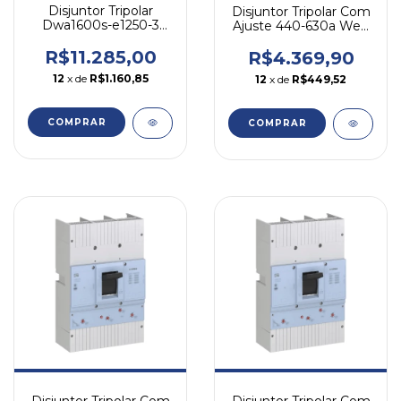
Disjuntor Tripolar
Disjuntor Tripolar Com
Dwa1600s-e1250-3
Ajuste 440-630a Weg
Ajuste 500-1250a Weg
Dwb800s630-3da
R$11.285,00
R$4.369,90
12
x de
R$1.160,85
12
x de
R$449,52
COMPRAR
COMPRAR