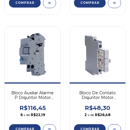
COMPRAR
COMPRAR
Bloco Auxiliar Alarme
Bloco De Contato
P Disjuntor Motor
Disjuntor Motor
Mpw Tsb 2na 2nf Weg
Lateral Acbs-11 Weg
Na
R$116,45
R$48,30
6
x de
R$22,19
2
x de
R$26,48