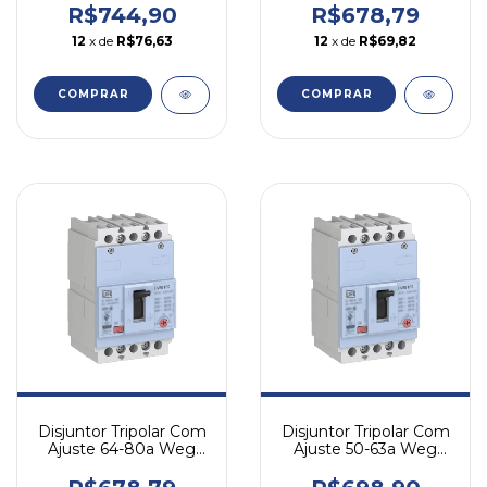
R$744,90
R$678,79
12
x de
R$76,63
12
x de
R$69,82
COMPRAR
COMPRAR
Disjuntor Tripolar Com
Disjuntor Tripolar Com
Ajuste 64-80a Weg
Ajuste 50-63a Weg
Dwb160n80-3df
Dwb160n63-3df