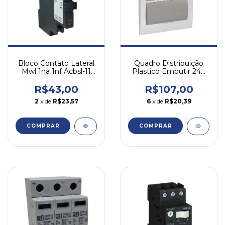
Bloco Contato Lateral
Quadro Distribuição
Mwl 1na 1nf Acbsl-11
Plastico Embutir 24p
Weg
Fume Qdw02-24 Weg
R$43,00
R$107,00
2
x de
R$23,57
6
x de
R$20,39
COMPRAR