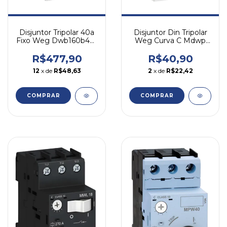
Disjuntor Din Tripolar
Disjuntor Tripolar 40a
Weg Curva C Mdwp
Fixo Weg Dwb160b40-
10a
3dx
R$40,90
R$477,90
2
x de
R$22,42
12
x de
R$48,63
COMPRAR
COMPRAR