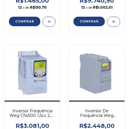
R$1.465,00
R$9.740,90
12
x de
R$150,70
12
x de
R$1.002,01
COMPRAR
COMPRAR
Inversor Frequência
Inversor De
Weg Cfw500 1,5cv 2,6a
Frequência Weg
380v Trifásic Igbt
Cfw300 3cv 4,8a 380v
Trif Igbt
R$3.081,00
R$2.448,00