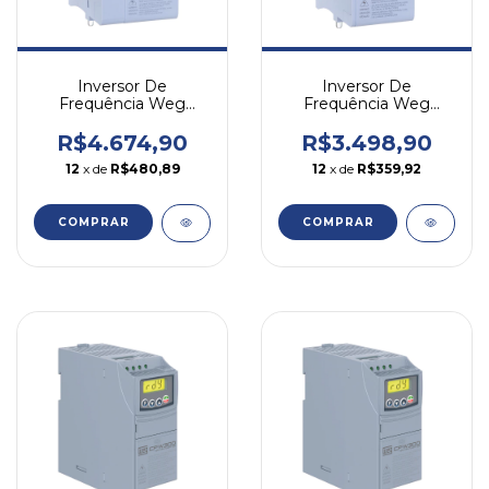
Inversor De
Inversor De
Frequência Weg
Frequência Weg
Cfw500 5cv 10a 380v
Cfw500 3cv 6,1a 380v
Trifásico
Trifásico
R$4.674,90
R$3.498,90
12
x de
R$480,89
12
x de
R$359,92
COMPRAR
COMPRAR