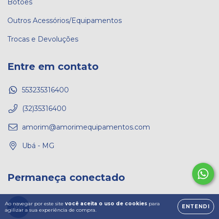
Botões
Outros Acessórios/Equipamentos
Trocas e Devoluções
Entre em contato
553235316400
(32)35316400
amorim@amorimequipamentos.com
Ubá - MG
Permaneça conectado
Ao navegar por este site
você aceita o uso de cookies
para
ENTENDI
agilizar a sua experiência de compra.