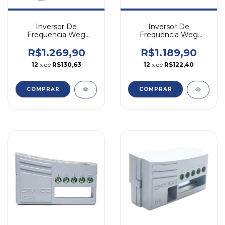
Inversor De
Inversor De
Frequencia Weg
Frequência Weg
Cfw100 2cv 7,3a 220v
Cfw300 1cv 4,2a 220v
Monofásico
Monofásico
R$1.269,90
R$1.189,90
12
x de
R$130,63
12
x de
R$122,40
COMPRAR
COMPRAR