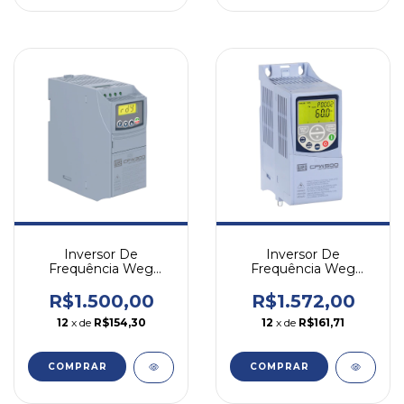
Inversor De
Inversor De
Frequência Weg
Frequência Weg
Cfw300 0,5cv 1,1a
Cfw500 1cv 4,3a 220v
380v Trifásico
Monofásico
R$1.500,00
R$1.572,00
12
x de
R$154,30
12
x de
R$161,71
COMPRAR
COMPRAR