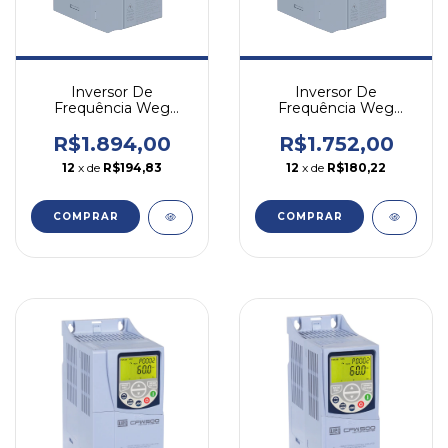
Inversor De
Inversor De
Frequência Weg
Frequência Weg
Cfw300 1cv 1,8a 380v
Cfw300 1cv 1,8a 380v
Trif Igbt
Trifásico
R$1.894,00
R$1.752,00
12
x de
R$194,83
12
x de
R$180,22
COMPRAR
COMPRAR