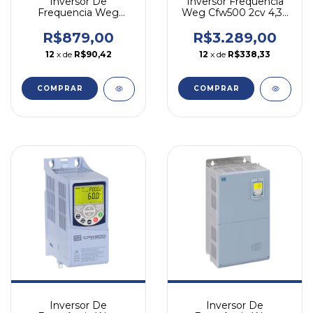
Inversor De
Inversor Frequência
Frequencia Weg
Weg Cfw500 2cv 4,3a
Cfw100 0,5cv 2,6a 127v
380v Trifásico Igbt
Monofásico
R$879,00
R$3.289,00
12
x de
R$90,42
12
x de
R$338,33
COMPRAR
COMPRAR
Inversor De
Inversor De