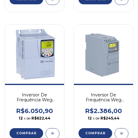
Inversor De
Inversor De
Frequência Weg
Frequência Weg
Cfw500 10cv 16a 380v
Cfw300 4cv 6,5a 380v
Trifásico
Trifásico
R$6.050,90
R$2.386,00
12
x de
R$622,44
12
x de
R$245,44
COMPRAR
COMPRAR