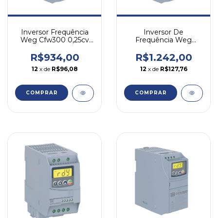
Inversor Frequência
Inversor De
Weg Cfw300 0,25cv
Frequência Weg
1,6a 220v Monofásico
Cfw300 1cv 4,2a 220v
Trifásico
R$934,00
R$1.242,00
12
x de
R$96,08
12
x de
R$127,76
COMPRAR
COMPRAR