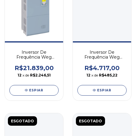
Inversor De
Inversor De
Frequência Weg
Frequência Weg
Cfw500 40cv 105a
Cfw500 30cv 88a
220v Trifásico
220v Trifásico
R$21.839,00
R$4.717,00
12
x de
R$2.246,51
12
x de
R$485,22
ESPIAR
ESPIAR
ESGOTADO
ESGOTADO