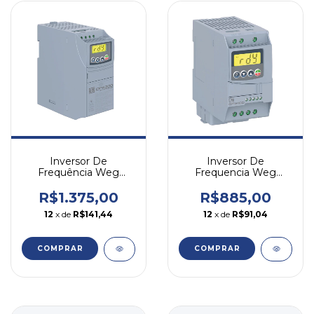
Inversor De
Inversor De
Frequência Weg
Frequencia Weg
Cfw300 1,5cv 6a 220v
Cfw100 0,5cv 2,6a
Monofásico
220v Monofásico
R$1.375,00
R$885,00
12
x de
R$141,44
12
x de
R$91,04
COMPRAR
COMPRAR