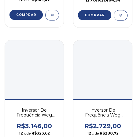
12
x de
R$1.404,94
COMPRAR
COMPRAR
Inversor De
Inversor De
Frequência Weg
Frequência Weg
Cfw500 1cv 2,6a 380v
Cfw300 5cv 8,2a 380v
Trifásico
Trif Igbt
R$3.146,00
R$2.729,00
12
x de
R$323,62
12
x de
R$280,72