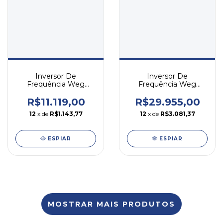
Inversor De
Inversor De
Frequência Weg
Frequência Weg
Cfw500 20cv 56a 220v
Cfw500 50cv 145a
Trifásico
220v Trifásico
R$11.119,00
R$29.955,00
12
x de
R$1.143,77
12
x de
R$3.081,37
ESPIAR
ESPIAR
MOSTRAR MAIS PRODUTOS