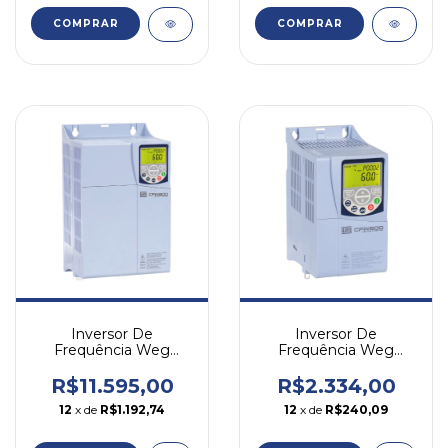
COMPRAR
COMPRAR
Inversor De
Inversor De
Frequência Weg
Frequência Weg
Cfw500 25cv 39a 380v
Cfw500 2cv 7,3a 220v
Trifásico
Mono/tri
R$11.595,00
R$2.334,00
12
x de
R$1.192,74
12
x de
R$240,09