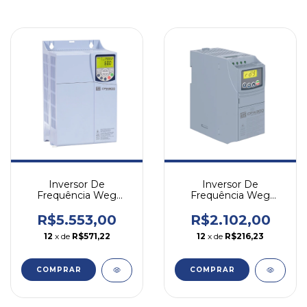
Inversor De
Inversor De
Frequência Weg
Frequência Weg
Cfw500 10cv 28a 220v
Cfw300 3cv 4,8a 380v
Trifásico
Tri
R$5.553,00
R$2.102,00
12
x de
R$571,22
12
x de
R$216,23
COMPRAR
COMPRAR