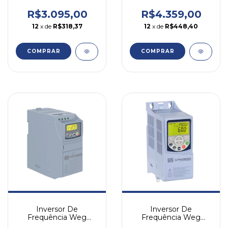
380v Trifásico
Cfw300 10cv 15a 380v
Trif Igbt
R$3.095,00
R$4.359,00
12
x de
R$318,37
12
x de
R$448,40
COMPRAR
COMPRAR
Inversor De
Inversor De
Frequência Weg
Frequência Weg
Cfw300 1,5cv 2,6a
Cfw500 2cv 7a 220v