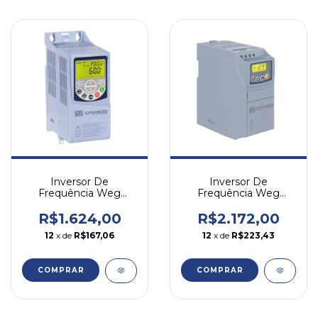
Inversor De
Inversor De
Frequência Weg
Frequência Weg
Cfw500 1cv 4,3a 220v
Cfw300 2cv 3,5a 380v
Mono/trif
Trifásico
R$1.624,00
R$2.172,00
12
x de
R$167,06
12
x de
R$223,43
COMPRAR
COMPRAR