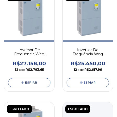
Inversor De
Inversor De
Frequência Weg
Frequência Weg
Cfw500 75cv 105a
Cfw500 60cv 88a
380v Trifásico
380v Trifásico
R$27.158,00
R$25.450,00
12
x de
R$2.793,65
12
x de
R$2.617,96
ESPIAR
ESPIAR
ESGOTADO
ESGOTADO