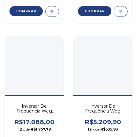
COMPRAR
COMPRAR
Inversor De
Inversor De
Frequência Weg
Frequência Weg
Cfw500 50cv 77a 380v
Cfw500 7,5cv 14a 380v
Trifásico
Trifásico
R$17.088,00
R$5.209,90
12
x de
R$1.757,79
12
x de
R$535,93