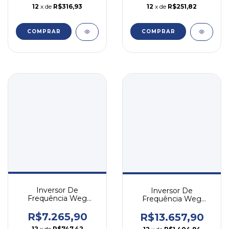
12
x de
R$316,93
12
x de
R$251,82
COMPRAR
COMPRAR
Inversor De
Inversor De
Frequência Weg
Frequência Weg
Cfw500 12,5cv 33a
Cfw500 30cv 49a
220v Trifásico
380v Trifásico
R$7.265,90
R$13.657,90
12
x de
R$747,42