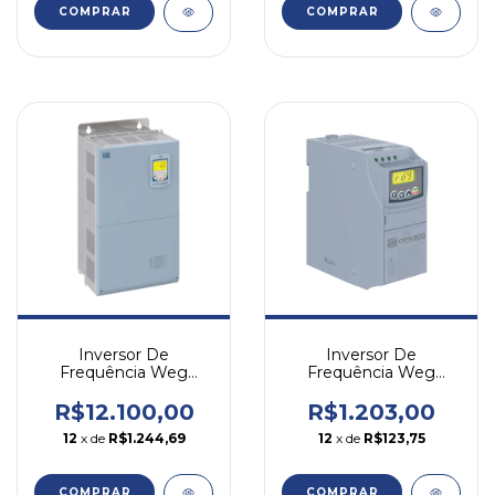
COMPRAR
COMPRAR
Inversor De
Inversor De
Frequência Weg
Frequência Weg
Cfw500 30cv 77a 220v
Cfw300 0,5cv 2,6a
Trifásico
220v Trifásico
R$12.100,00
R$1.203,00
12
x de
R$1.244,69
12
x de
R$123,75
COMPRAR
COMPRAR