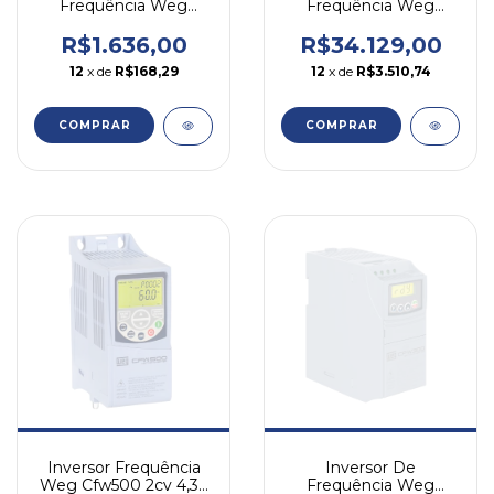
Frequência Weg
Frequência Weg
Cfw500 0,5cv 2,6a
Cfw500 100cv 142a
220v Monotri
380v Trifásico
R$1.636,00
R$34.129,00
12
x de
R$168,29
12
x de
R$3.510,74
COMPRAR
COMPRAR
Inversor Frequência
Inversor De
Weg Cfw500 2cv 4,3a
Frequência Weg