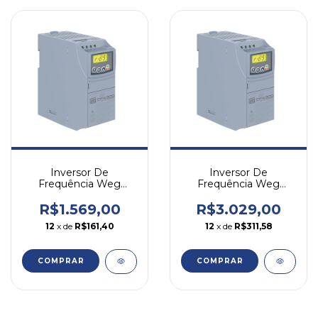
Inversor De
Inversor De
Frequência Weg
Frequência Weg
Cfw300 2cv 7,3a 220v
Cfw300 10cv 15a 380v
Trifásico
Tri
R$1.569,00
R$3.029,00
12
x de
R$161,40
12
x de
R$311,58
COMPRAR
COMPRAR