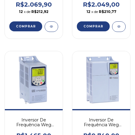
380v Trifásico
Trifásico
R$2.069,90
R$2.049,00
12
x de
R$212,92
12
x de
R$210,77
COMPRAR
COMPRAR
Inversor De
Inversor De
Frequência Weg
Frequência Weg
Cfw500 0,5cv 2,6a
Cfw500 20cv 31a 380v
220v Monofásico
Trifásico