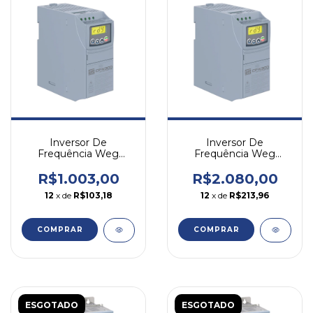
Inversor De
Inversor De
Frequência Weg
Frequência Weg
Cfw300 0,5cv 2,6a
Cfw300 3cv 10a 220v
220v Monofásico
Mono/tri
R$1.003,00
R$2.080,00
12
x de
R$103,18
12
x de
R$213,96
COMPRAR
COMPRAR
ESGOTADO
ESGOTADO