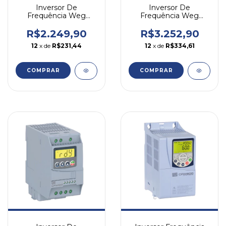
Inversor De
Inversor De
Frequência Weg
Frequência Weg
Cfw500 3cv 9,6a 220v
Cfw300 7,5cv 12a 380v
Trifásico
Trifásico
R$2.249,90
R$3.252,90
12
x de
R$231,44
12
x de
R$334,61
COMPRAR
COMPRAR