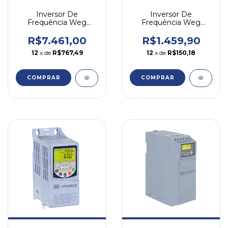
Inversor De
Inversor De
Frequência Weg
Frequência Weg
Cfw500 15cv 24a 380v
Cfw300 1cv 4,2a 127v
Trifásico
Mono
R$7.461,00
R$1.459,90
12
x de
R$767,49
12
x de
R$150,18
COMPRAR
COMPRAR