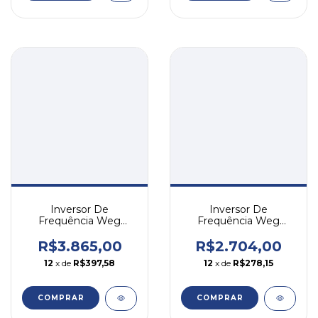
Inversor De
Inversor De
Frequência Weg
Frequência Weg
Cfw500 5cv 16a 220v
Cfw500 3cv 10a 220v
Trifásico
Mono/tri
R$3.865,00
R$2.704,00
12
x de
R$397,58
12
x de
R$278,15
COMPRAR
COMPRAR