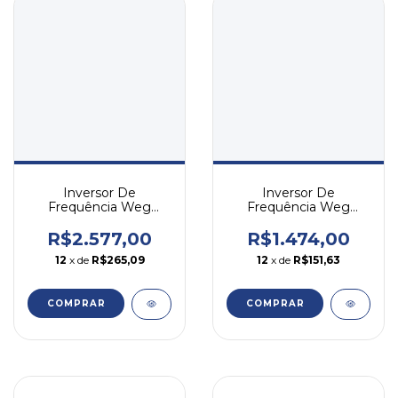
Inversor De
Inversor De
Frequência Weg
Frequência Weg
Cfw300 5cv 8,2a 380v
Cfw300 2cv 7,3a 220v
Tri
Monofásico
R$2.577,00
R$1.474,00
12
x de
R$265,09
12
x de
R$151,63
COMPRAR
COMPRAR