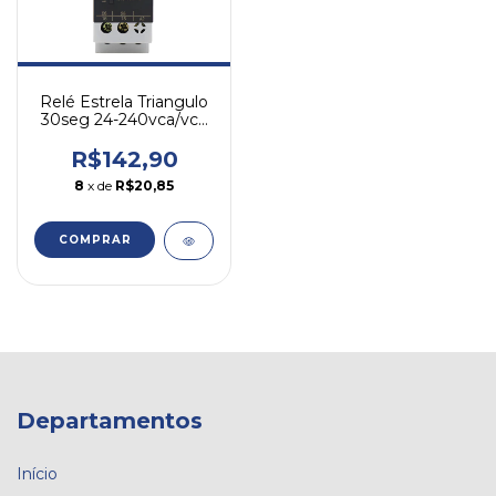
Relé Estrela Triangulo
30seg 24-240vca/vcc
Altronic 1ryd0130
R$142,90
8
x de
R$20,85
COMPRAR
Departamentos
Início