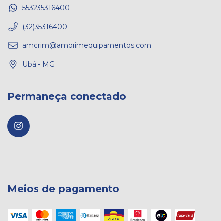
553235316400
(32)35316400
amorim@amorimequipamentos.com
Ubá - MG
Permaneça conectado
Meios de pagamento