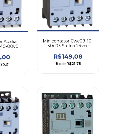
Minicontator Cwc09-10-
 Auxiliar
30c03 9a 1na 24vcc
40-00v04
Weg
 24vca
R$149,08
,00
8
x de
R$21,75
25,21