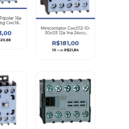
ripolar 16a
eg Cwc16-
c07
Minicontator Cwc012-10-
3,00
30c03 12a 1na 24vcc
Weg
20,66
R$181,00
10
x de
R$21,84