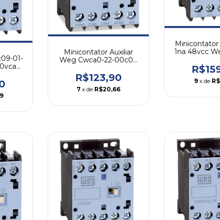
Minicontator 
1na 48vcc W
Minicontator Auxiliar
c09-01-
10-30
Weg Cwca0-22-00c03
20vca
10a 2na+2nf 24vcc
R$15
R$123,90
9
x de
R$
0
7
x de
R$20,66
9