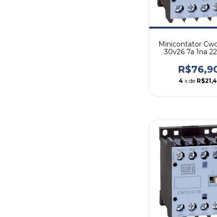
Minicontator Cw
30v26 7a 1na 2
Weg
R$76,9
4
x de
R$21,4