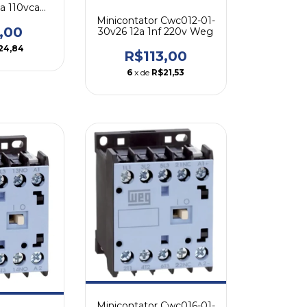
na 110vca
g
Minicontator Cwc012-01-
,00
30v26 12a 1nf 220v Weg
24,84
R$113,00
6
x de
R$21,53
Minicontator Cwc016-01-