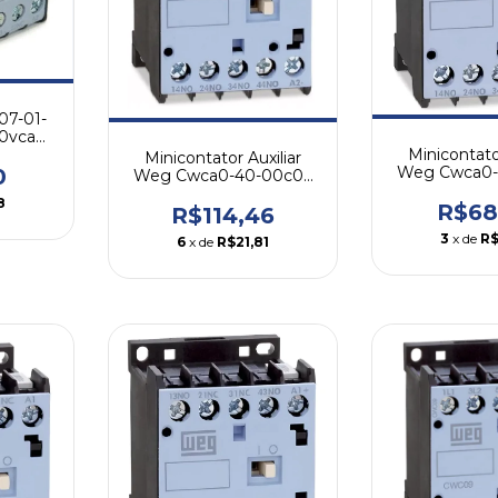
07-01-
20vca
Minicontator
Minicontator Auxiliar
Weg Cwca0-
0
Weg Cwca0-40-00c03
10a 4na
10a 4na 24vcc
8
R$68
R$114,46
3
x de
R$
6
x de
R$21,81