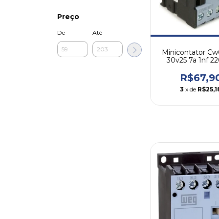
Preço
De
Até
Minicontator Cw
30v25 7a 1nf 2
Weg
R$67,9
3
x de
R$25,1