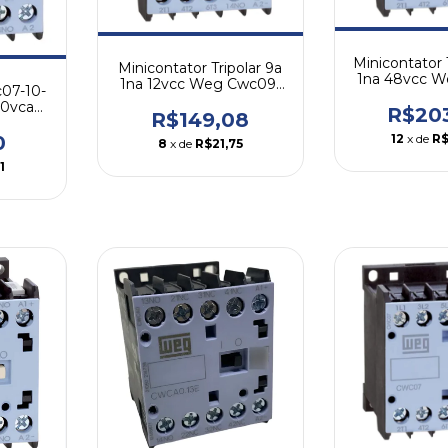
Minicontator T
Minicontator Tripolar 9a
1na 48vcc W
1na 12vcc Weg Cwc09-
c07-10-
10-30
10-30c02
20vca
R$20
R$149,08
0
12
x de
R$
8
x de
R$21,75
1