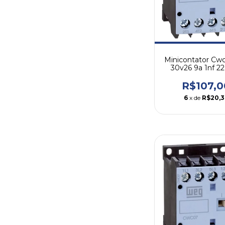
Minicontator Cw
30v26 9a 1nf 2
Weg
R$107,0
6
x de
R$20,3