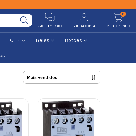
0
Atendimento
Minha conta
Meu carrinho
CLP
Relés
Botões
es