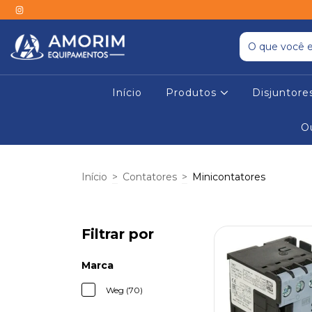
Início
Produtos
Disjuntor
O
Início
>
Contatores
>
Minicontatores
Filtrar por
Marca
Weg (70)