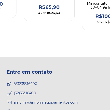
1na 3nf 110v
0
Minicontator
R$65,90
30v04 9a 1
1
We
3
x de
R$24,43
R$10
5
x de
R$
Entre em contato
553235316400
(32)35316400
amorim@amorimequipamentos.com