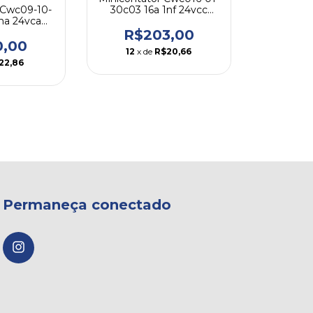
30c03 16a 1nf 24vcc
 Cwc09-10-
Weg
na 24vca
g
R$203,00
0,00
12
x de
R$20,66
22,86
Permaneça conectado