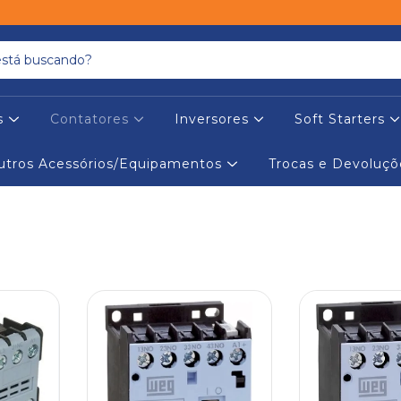
es
Contatores
Inversores
Soft Starters
utros Acessórios/Equipamentos
Trocas e Devoluçõ