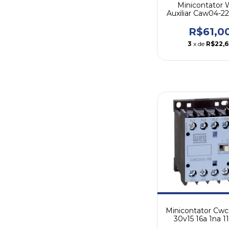
Minicontator
Auxiliar Caw04-2
2na + 2nf 11
R$61,0
3
x de
R$22,6
Minicontator Cwc
30v15 16a 1na 1
Weg