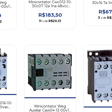
Minicontator Cwc012-10-
 Weg
30v16 7a 1
30c07 12a 1na 48vcc
2-00v16
We
Weg
0v
R$67
R$183,50
0
3
x de
R$
11
x de
R$20,13
2
016-10-
Minicontator Weg
10vac
Auxiliar Caw04-13-00v16