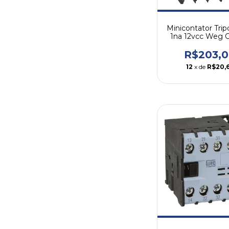
Minicontator Tripo
1na 12vcc Weg 
10-30c02
R$203,
12
x de
R$20,