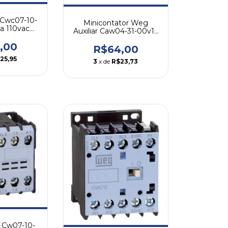
 Cwc07-10-
Minicontator Weg
na 110vac
Auxiliar Caw04-31-00v16
g
3na + 1nf 110v
,00
R$64,00
25,95
3
x de
R$23,73
r Cw07-10-