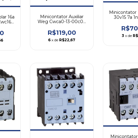
Minicontator
Minicontator Auxiliar
lar 16a
30v15 7a 1
Weg Cwca0-13-00c03
Cwc16-
We
10a 1na+3nf 24vcc
R$70
R$119,00
00
3
x de
R$
6
x de
R$22,67
66
Minicontato