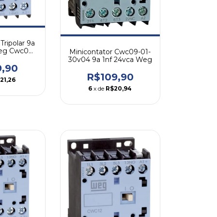
Tripolar 9a
eg Cwc09-
Minicontator Cwc09-01-
c07
30v04 9a 1nf 24vca Weg
9,90
R$109,90
21,26
6
x de
R$20,94