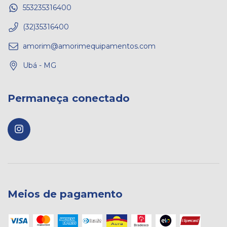
553235316400
(32)35316400
amorim@amorimequipamentos.com
Ubá - MG
Permaneça conectado
Meios de pagamento