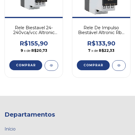
Rele Biestavel 24-
Rele De Impulso
240vca/vcc Altronic
Biestável Altronic Rbe
1rbe03 240
01 24-220vca/vcc
R$155,90
R$133,90
9
x de
R$20,73
7
x de
R$22,33
COMPRAR
COMPRAR
Departamentos
Início