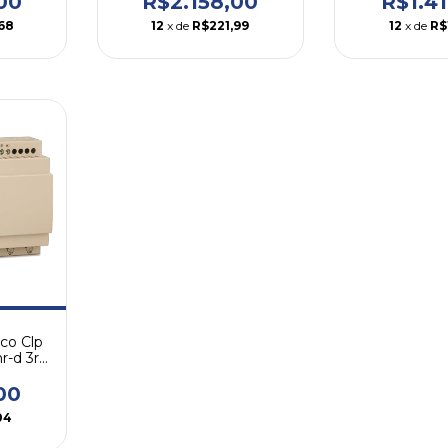
00
R$2.158,00
R$1.4
68
12
x de
R$221,99
12
x de
R$
co Clp
r-d 3rd
00
04