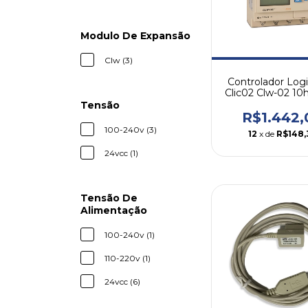
Modulo De Expansão
Clw (3)
Controlador Logi
Clic02 Clw-02 10h
110/220v
Tensão
R$1.442,
100-240v (3)
12
x de
R$148,
24vcc (1)
Tensão De
Alimentação
100-240v (1)
110-220v (1)
24vcc (6)