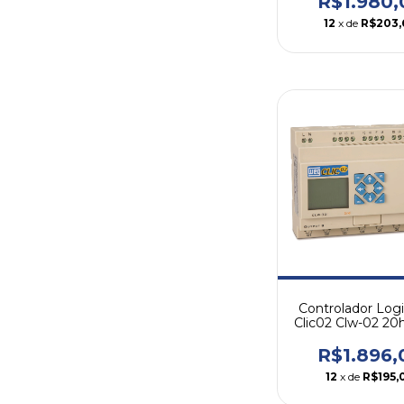
R$1.980,
12
x de
R$203,
Controlador Logi
Clic02 Clw-02 20h
24vcc
R$1.896,
12
x de
R$195,