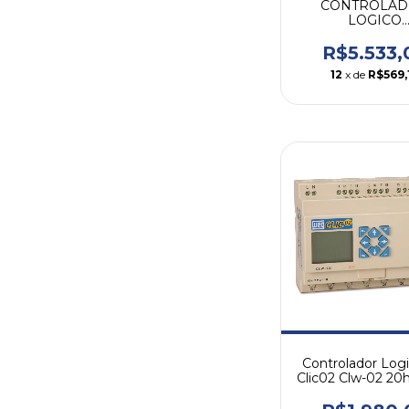
CONTROLA
LOGICO
PROGRAMA
PLC410 24 VCC 
R$5.533,
WEG
12
x de
R$569,
Controlador Logi
Clic02 Clw-02 20h
24vcc