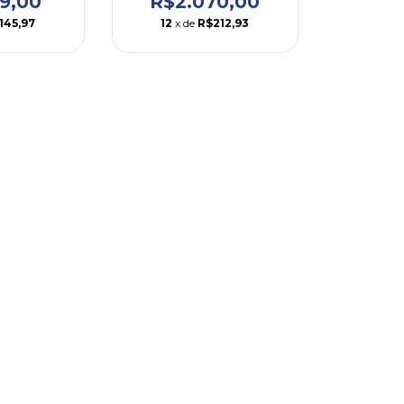
R$2.070,00
19,00
12
x de
R$212,93
145,97