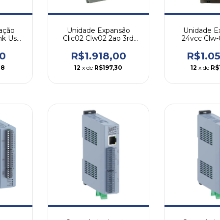
Unidade E
ação
Unidade Expansão
24vcc Clw-
ink Usb
Clic02 Clw02 2ao 3rd
We
2saídas Analógicas Weg
R$1.0
0
R$1.918,00
12
x de
R$
88
12
x de
R$197,30