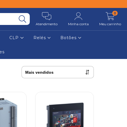
0
Atendimento
Minha conta
Meu carrinho
CLP
Relés
Botões
es