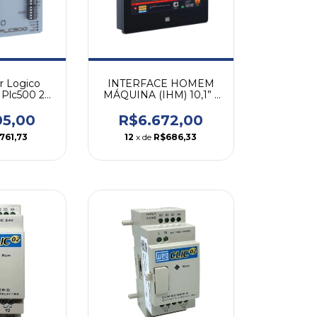
r Logico
INTERFACE HOMEM
 Plc500 24
MÁQUINA (IHM) 10,1” -
Weg
WEG - cMT1106X
05,00
R$6.672,00
761,73
12
x de
R$686,33