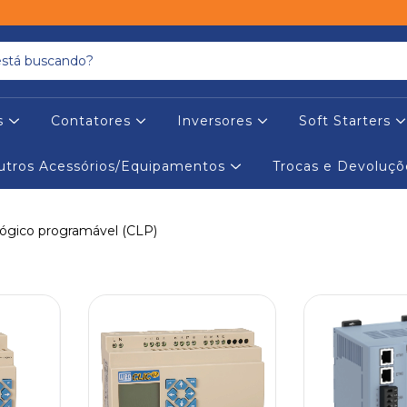
es
Contatores
Inversores
Soft Starters
utros Acessórios/Equipamentos
Trocas e Devoluçõ
Lógico programável (CLP)