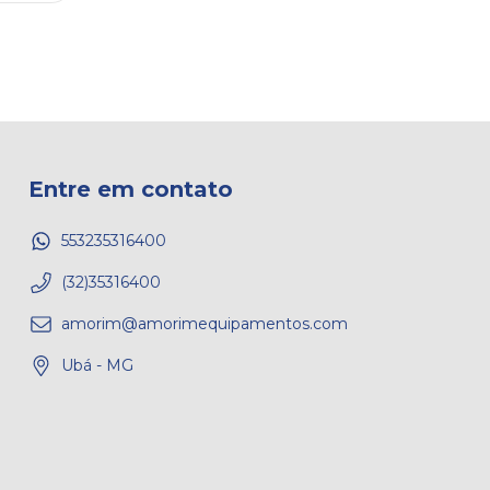
Entre em contato
553235316400
(32)35316400
amorim@amorimequipamentos.com
Ubá - MG