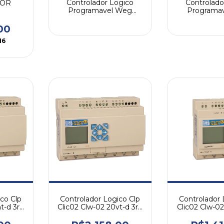
Controlador Logico
Controlado
DOR
Programavel Weg
Programa
Plc201
Plc2
VEL
PLC410
00
16
co Clp
Controlador Logico Clp
Controlador 
t-d 3rd
Clic02 Clw-02 20vt-d 3rd
Clic02 Clw-02
24vcc
24v