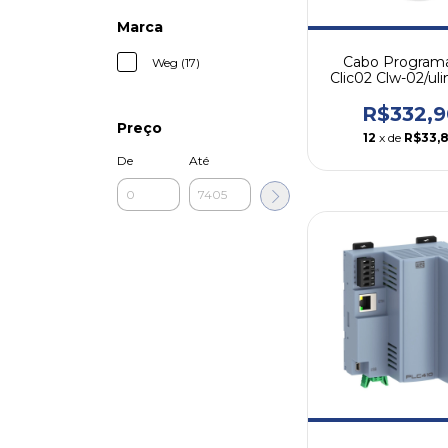
Marca
Cabo Program
Weg (17)
Clic02 Clw-02/ul
Weg
R$332,9
Preço
12
x de
R$33,
De
Até