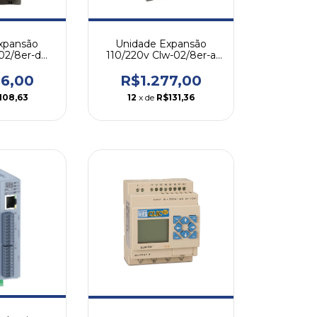
xpansão
Unidade Expansão
02/8er-d
110/220v Clw-02/8er-a
g
Weg
56,00
R$1.277,00
108,63
12
x de
R$131,36