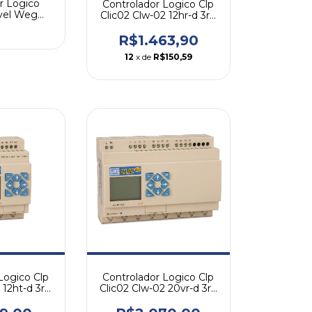
r Logico
Controlador Logico Clp
vel Weg
Clic02 Clw-02 12hr-d 3rd
00
24vcc
R$1.463,90
12
x de
R$150,59
Controlador Logico Clp
Logico Clp
Clic02 Clw-02 20vr-d 3rd
 12ht-d 3rd
24vcc
cc