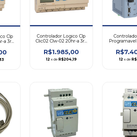
Controlador Logico Clp
Controlado
co Clp
Clic02 Clw-02 20hr-a 3rd
Programavel
r-a 3rd
110-220v
Vcc 
R$1.985,00
R$7.4
00
12
x de
R$204,19
12
x de
R$
33