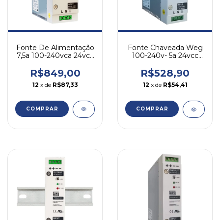
Fonte De Alimentação
Fonte Chaveada Weg
7,5a 100-240vca 24vcc
100-240v- 5a 24vcc
Weg Pss24-w/7,5
Pss24-w/5
R$849,00
R$528,90
12
x de
R$87,33
12
x de
R$54,41
COMPRAR
COMPRAR