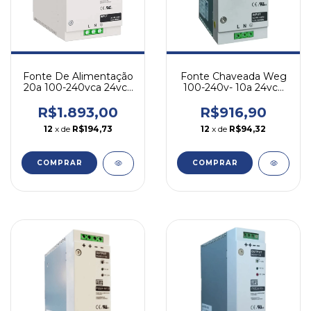
Fonte De Alimentação
Fonte Chaveada Weg
20a 100-240vca 24vcc
100-240v- 10a 24vcc
Weg Pss24-w/20
Pss24-w/10
R$1.893,00
R$916,90
12
x de
R$194,73
12
x de
R$94,32
COMPRAR
COMPRAR