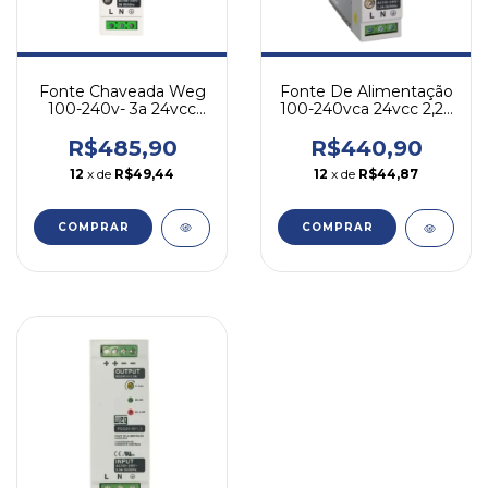
Fonte Chaveada Weg
Fonte De Alimentação
100-240v- 3a 24vcc
100-240vca 24vcc 2,2a
Pss24-w/3
Weg Pss24-w/2,2
R$485,90
R$440,90
12
x de
R$49,44
12
x de
R$44,87
COMPRAR
COMPRAR