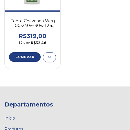
Fonte Chaveada Weg
100-240v- 30w 1,3a
24vcc Pss24-w/1,3
R$319,00
12
x de
R$32,46
COMPRAR
Departamentos
Início
Produtos