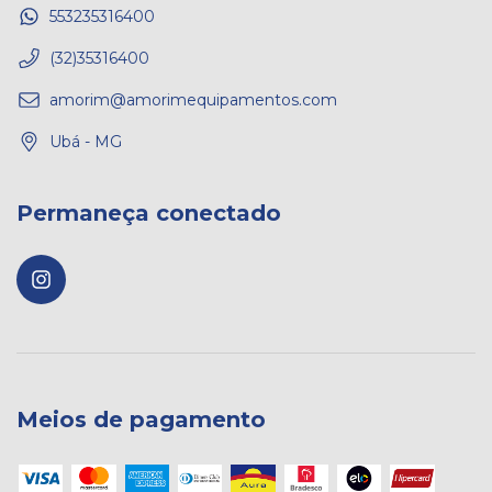
553235316400
(32)35316400
amorim@amorimequipamentos.com
Ubá - MG
Permaneça conectado
Meios de pagamento