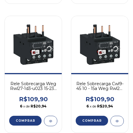
Rele Sobrecarga Weg
Rele Sobrecarga Cwl9-
Rwl27-1d3-u023 15-23a
45 10 - 15a Weg Rwl27-
Para Cwl
1d3-u015
R$109,90
R$109,90
6
x de
R$20,94
6
x de
R$20,94
COMPRAR
COMPRAR