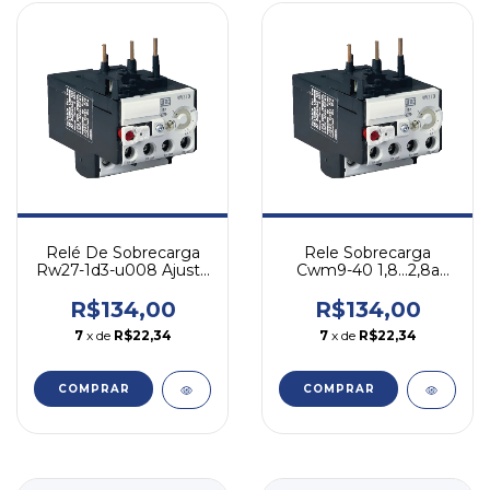
Relé De Sobrecarga
Rele Sobrecarga
Rw27-1d3-u008 Ajuste
Cwm9-40 1,8...2,8a
5,6-8a Weg
Weg Rw27-1d3-d028
R$134,00
R$134,00
7
x de
R$22,34
7
x de
R$22,34
COMPRAR
COMPRAR