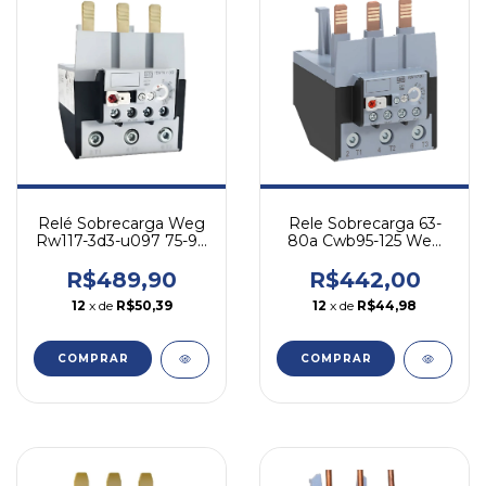
Relé Sobrecarga Weg
Rele Sobrecarga 63-
Rw117-3d3-u097 75-97
80a Cwb95-125 Weg
A - P/ Cwb
Rw117-3d3-u080
R$489,90
R$442,00
12
x de
R$50,39
12
x de
R$44,98
COMPRAR
COMPRAR