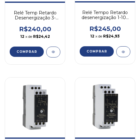
Relé Tempo Retardo
Relé Temp Retardo
desenergização 1-10S
Desenergização 3-
24-240V WEG RTW17
30seg 24-220v Rtw17
Weg
R$245,00
R$240,00
12
x de
R$24,93
12
x de
R$24,42
COMPRAR