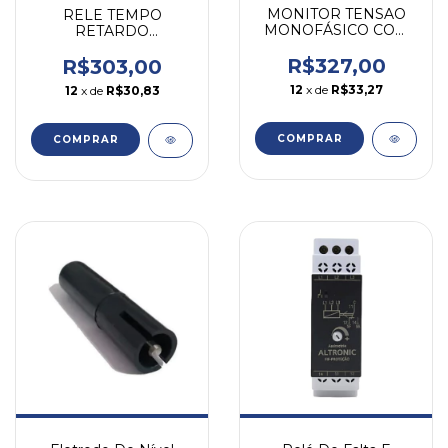
MONITOR TENSAO
RELE TEMPO
MONOFÁSICO COM
RETARDO
RETARDO 220-480V
ENERGIZAÇÃO
CLPT-2F CLIP
RTW17 0,1S-10 Dias
R$327,00
R$303,00
24-240V WEG
12
x de
R$33,27
12
x de
R$30,83
COMPRAR
COMPRAR