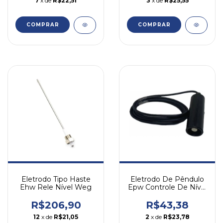
7
x de
R$22,51
3
x de
R$25,55
COMPRAR
COMPRAR
Eletrodo De Pêndulo
Eletrodo Tipo Haste
Epw Controle De Nível
Ehw Rele Nível Weg
Weg
R$43,38
R$206,90
2
x de
R$23,78
12
x de
R$21,05