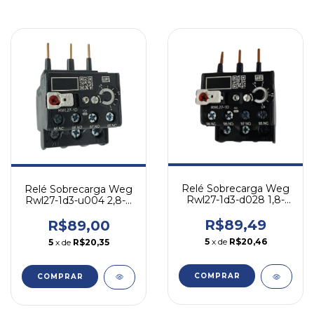
Relé Sobrecarga Weg
Relé Sobrecarga Weg
Rwl27-1d3-d028 1,8-
Rwl27-1d3-u004 2,8-4
2,8 A- P/ Cwl
A- P/ Cwl
R$89,49
R$89,00
5
x de
R$20,46
5
x de
R$20,35
COMPRAR
COMPRAR