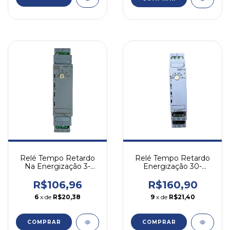
Relé Tempo Retardo
Relé Tempo Retardo
Na Energização 3-
Energização 30-
30seg 24-240v Rtw17
300seg 24-240v
Weg
Rtw17 Weg
R$106,96
R$160,90
6
x de
R$20,38
9
x de
R$21,40
COMPRAR
COMPRAR