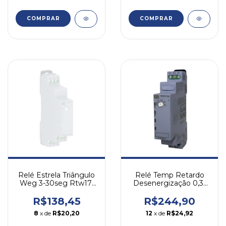
Relé Temp Retardo
Relé Estrela Triângulo
Desenergização 0,3-
Weg 3-30seg Rtw17-
3seg 24-220v Rtw17
g02u030se05 24-220v
Weg
R$244,90
R$138,45
12
x de
R$24,92
8
x de
R$20,20