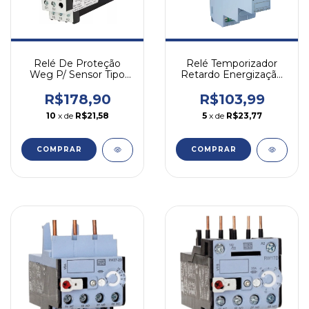
Relé Temporizador
Relé De Proteção
Retardo Energização
Weg P/ Sensor Tipo
6-60s 220v Rtw17
Ptc Rpw-ptc-e05 24-
Weg
240v
R$103,99
R$178,90
5
x de
R$23,77
10
x de
R$21,58
COMPRAR
COMPRAR