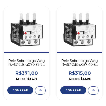
Relé Sobrecarga Weg
Relé Sobrecarga Weg
Rw67-2d3-u070 57-70
Rw67-2d3-u057 40-57
A - P/ Cwm
A - P/ Cwm
R$371,00
R$315,00
12
x de
R$37,75
12
x de
R$32,05
COMPRAR
COMPRAR