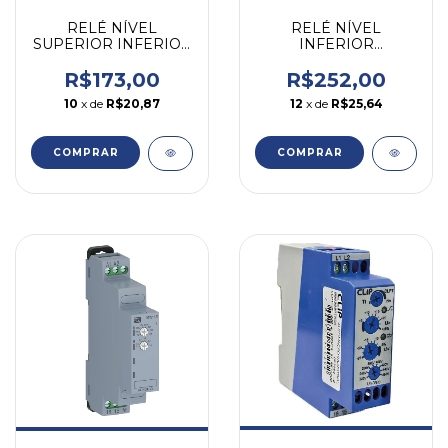
RELÉ NÍVEL
RELÉ NÍVEL
SUPERIOR INFERIOR
INFERIOR
220/380V ALTRONIC
ELETRODO SEG
1REL0103
2SPDT 220V
R$173,00
R$252,00
ALTRONIC 1RES03
10
x de
R$20,87
12
x de
R$25,64
COMPRAR
COMPRAR