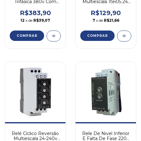
Trifásica 380v Com
Multiescala 1tei05 24-
Retardo Rst Altronic
240vca/vcc Altronic
380v
24-240vca/vcc
R$383,90
R$129,90
12
x de
R$39,07
7
x de
R$21,66
COMPRAR
Relé Cíclico Reversão
Rele De Nivel Inferior
Multiescala 24-240v
E Falta De Fase 220v