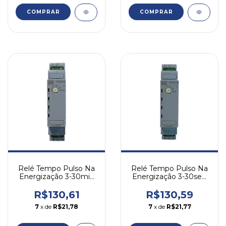
COMPRAR
COMPRAR
Relé Tempo Pulso Na
Relé Tempo Pulso Na
Energização 3-30min
Energização 3-30seg
24-240v Rtw17 Weg
24-240v Rtw17 Weg
R$130,61
R$130,59
7
x de
R$21,78
7
x de
R$21,77