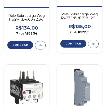
Relé Sobrecarga Weg
Relé Sobrecarga Weg
Rw27-1d3-d125 8-12,5 A
Rw27-1d3-u004 2,8-4
- P/ Cwm
A - P/ Cwm
R$135,00
R$134,00
7
x de
R$22,51
7
x de
R$22,34
COMPRAR
COMPRAR