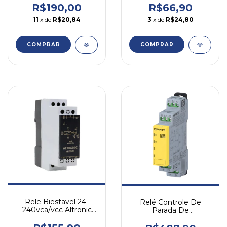
R$190,00
R$66,90
11
x de
R$20,84
3
x de
R$24,80
Rele Biestavel 24-
Relé Controle De
240vca/vcc Altronic
Parada De
1rbe03 240
Emergencia Cpw17
2na 24v 24vca/cc