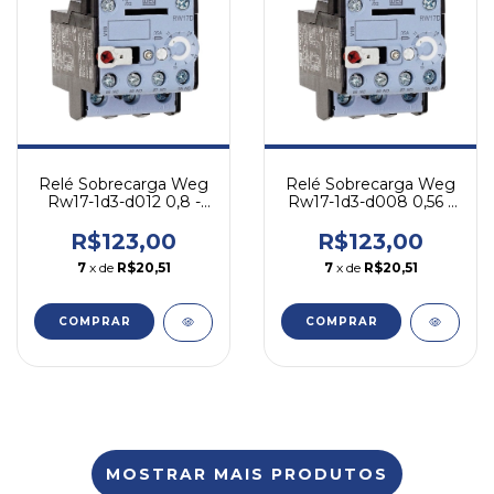
Relé Sobrecarga Weg
Relé Sobrecarga Weg
Rw17-1d3-d012 0,8 -
Rw17-1d3-d008 0,56 -
1,2a Cw07 Cwc07-16
0,8a Cw07 Cwc07-16
R$123,00
R$123,00
7
x de
R$20,51
7
x de
R$20,51
COMPRAR
COMPRAR
MOSTRAR MAIS PRODUTOS