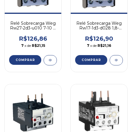
Relé Sobrecarga Weg
Relé Sobrecarga Weg
Rw17-1d3-d028 1,8-
Rw27-2d3-u010 7-10 A
2,8a - Cw07 Cwc07-16
- P/ Cwb
R$126,90
R$126,86
7
x de
R$21,16
7
x de
R$21,15
COMPRAR
COMPRAR