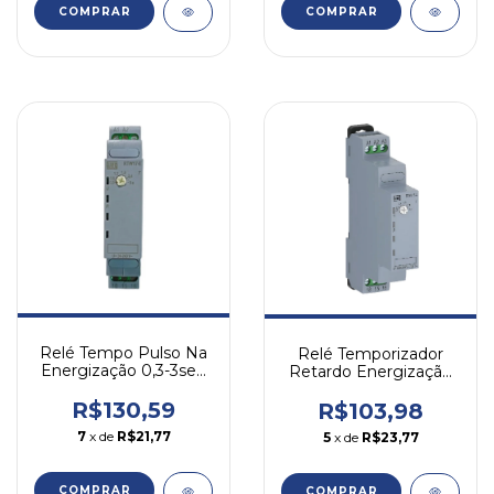
COMPRAR
COMPRAR
Relé Tempo Pulso Na
Relé Temporizador
Energização 0,3-3seg
Retardo Energização
24-240v Rtw17 Weg
0,1-1s 220v Rtw17
Weg
R$130,59
R$103,98
7
x de
R$21,77
5
x de
R$23,77
COMPRAR
COMPRAR