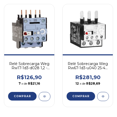
Relé Sobrecarga Weg
Relé Sobrecarga Weg
Rw17-1d3-d028 1,2 -
Rw67-1d3-u040 25-40
1,8a - Cw07 Cwc07-16
A - P/ Cwm
R$126,90
R$281,90
7
x de
R$21,16
12
x de
R$28,69
COMPRAR
COMPRAR