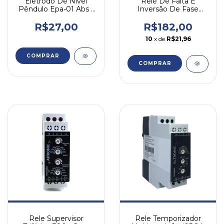
Eletrodo De Nível
Relé De Falta E
Pêndulo Epa-01 Abs -
Inversão De Fase
Tron
380v 1fif Altronic 380v
R$27,00
R$182,00
10
x de
R$21,96
Rele Supervisor
Rele Temporizador