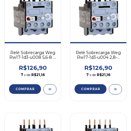
Relé Sobrecarga Weg
Relé Sobrecarga Weg
Rw17-1d3-u008 5,6-8 A
Rw17-1d3-u004 2,8-4
- Cw07 Cwc07-16
A - Cw07 Cwc07-16
R$126,90
R$126,90
7
x de
R$21,16
7
x de
R$21,16
COMPRAR
COMPRAR