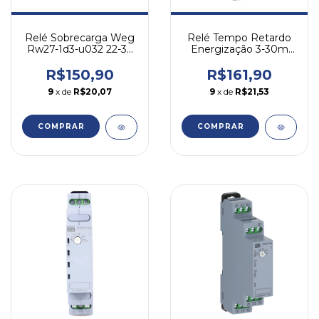
Relé Sobrecarga Weg
Relé Tempo Retardo
Rw27-1d3-u032 22-32
Energização 3-30m
A - P Cwm
24-240v 2naf Rtw17
Weg
R$150,90
R$161,90
9
x de
R$20,07
9
x de
R$21,53
COMPRAR
COMPRAR