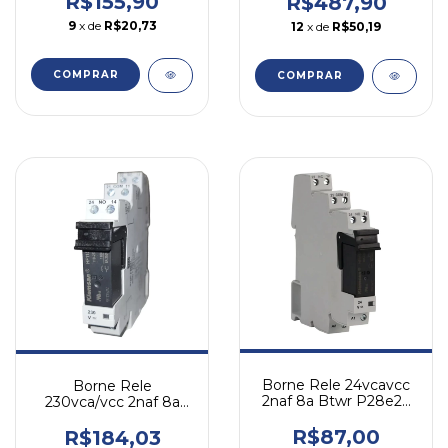
R$155,90
R$487,90
9
x de
R$20,73
12
x de
R$50,19
COMPRAR
Borne Rele 24vcavcc
Borne Rele
2naf 8a Btwr P28e26
230vca/vcc 2naf 8a
Weg
Btwr P28e31 Weg
230vca/vcc
R$87,00
R$184,03