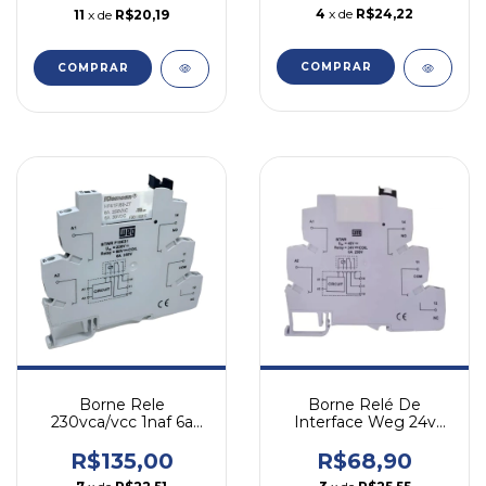
4
x de
R$24,22
11
x de
R$20,19
COMPRAR
COMPRAR
Borne Rele
Borne Relé De
230vca/vcc 1naf 6a
Interface Weg 24v
Btwr P16e31 Weg
1naf 6a Btwr P16e26
230vca/vcc
24v
R$135,00
R$68,90