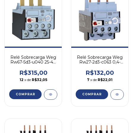
Relé Sobrecarga Weg
Relé Sobrecarga Weg
Rw67-5d3-u040 25-40
Rw27-2d3-c063 0,4-
A - P/ Cwb
0,63a - P/ Cwb
R$315,00
R$132,00
12
x de
R$32,05
7
x de
R$22,01
COMPRAR
COMPRAR