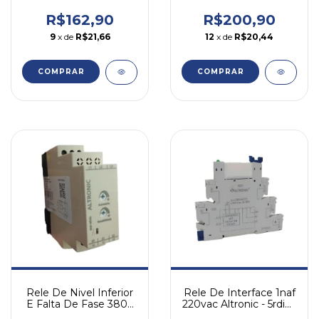
Altronic 1rdr01 240
Rnf 01 Altronic 220v
R$162,90
R$200,90
9
x de
R$21,66
12
x de
R$20,44
Rele De Nivel Inferior
Rele De Interface 1naf
E Falta De Fase 380v
220vac Altronic - 5rdi22
Rnf 01 Altronic 380v
220