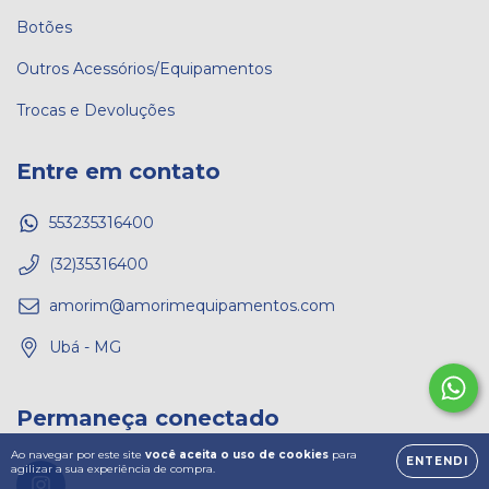
Botões
Outros Acessórios/Equipamentos
Trocas e Devoluções
Entre em contato
553235316400
(32)35316400
amorim@amorimequipamentos.com
Ubá - MG
Permaneça conectado
Ao navegar por este site
você aceita o uso de cookies
para
ENTENDI
agilizar a sua experiência de compra.