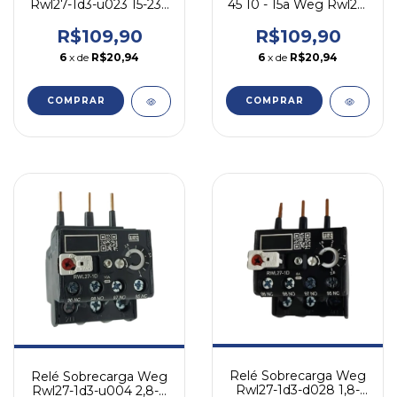
Rwl27-1d3-u023 15-23a
45 10 - 15a Weg Rwl27-
Para Cwl
1d3-u015
R$109,90
R$109,90
6
x de
R$20,94
6
x de
R$20,94
COMPRAR
COMPRAR
Relé Sobrecarga Weg
Relé Sobrecarga Weg
Rwl27-1d3-d028 1,8-
Rwl27-1d3-u004 2,8-4