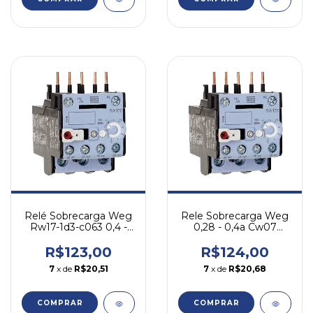
Relé Sobrecarga Weg
Rele Sobrecarga Weg
Rw17-1d3-c063 0,4 -
0,28 - 0,4a Cw07
0,63a Cw07 Cwc07-16
Cwc07-16 Rw17-1d3-
d004
R$123,00
R$124,00
7
x de
R$20,51
7
x de
R$20,68
COMPRAR
COMPRAR