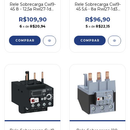
Rele Sobrecarga Cwl9-
Rele Sobrecarga Cwl9-
45 8 - 12,5a Rwl27-1d3-
45 5,6 - 8a Rwl27-1d3-
d125 Weg 690
u008 Weg 690
R$109,90
R$96,90
6
x de
R$20,94
5
x de
R$22,15
COMPRAR
COMPRAR