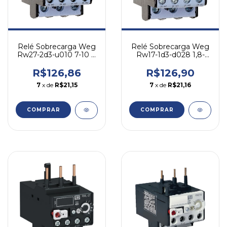
Relé Sobrecarga Weg
Relé Sobrecarga Weg
Rw17-1d3-d028 1,8-
Rw27-2d3-u010 7-10 A
2,8a - Cw07 Cwc07-16
- P/ Cwb
R$126,90
R$126,86
7
x de
R$21,16
7
x de
R$21,15
COMPRAR
COMPRAR