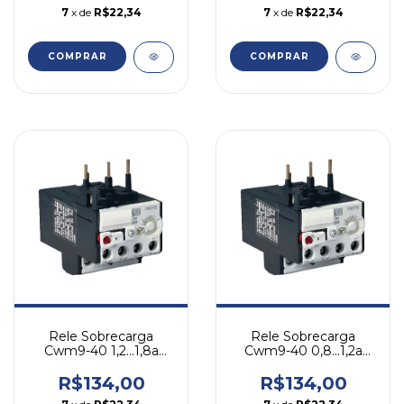
7
x de
R$22,34
7
x de
R$22,34
COMPRAR
COMPRAR
Rele Sobrecarga
Rele Sobrecarga
Cwm9-40 1,2...1,8a
Cwm9-40 0,8...1,2a
Weg Rw27-1d3-d018
Weg Rw27-1d3-d012
R$134,00
R$134,00