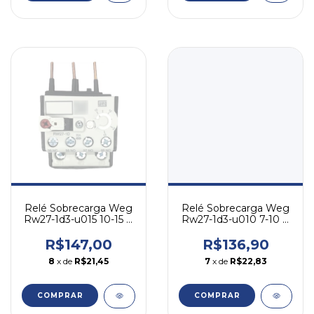
Relé Sobrecarga Weg
Relé Sobrecarga Weg
Rw27-1d3-u010 7-10 A
Rw27-1d3-u015 10-15 A
- P/ Cwm
- P/ Cwm
R$136,90
R$147,00
7
x de
R$22,83
8
x de
R$21,45
COMPRAR
COMPRAR