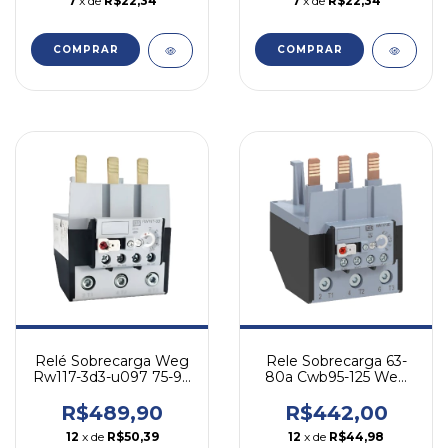
7
x de
R$22,34
7
x de
R$22,34
COMPRAR
COMPRAR
Relé Sobrecarga Weg
Rele Sobrecarga 63-
Rw117-3d3-u097 75-97
80a Cwb95-125 Weg
A - P/ Cwb
Rw117-3d3-u080
R$489,90
R$442,00
12
x de
R$50,39
12
x de
R$44,98