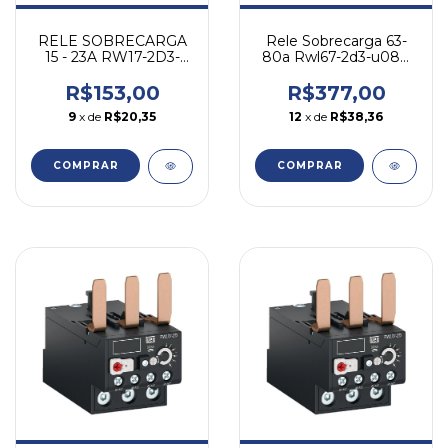
Rele Sobrecarga 63-
RELE SOBRECARGA
80a Rwl67-2d3-u080
15 - 23A RW17-2D3-
Cwl50-95 Weg 690
U023 p/ CWC025
WEG
R$377,00
R$153,00
12
x de
R$38,36
9
x de
R$20,35
COMPRAR
COMPRAR