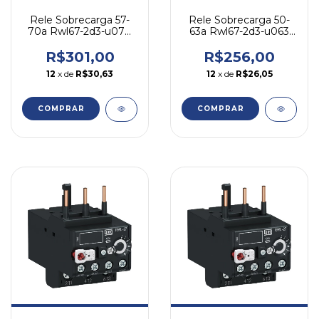
Rele Sobrecarga 57-
Rele Sobrecarga 50-
70a Rwl67-2d3-u070
63a Rwl67-2d3-u063
Cwl50-95 Weg 690
Cwl50-95 Weg 690
R$301,00
R$256,00
12
x de
R$30,63
12
x de
R$26,05
COMPRAR
COMPRAR