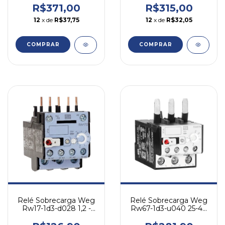
R$371,00
R$315,00
12
x de
R$37,75
12
x de
R$32,05
COMPRAR
COMPRAR
Relé Sobrecarga Weg
Relé Sobrecarga Weg
Rw17-1d3-d028 1,2 -
Rw67-1d3-u040 25-40
1,8a - Cw07 Cwc07-16
A - P/ Cwm