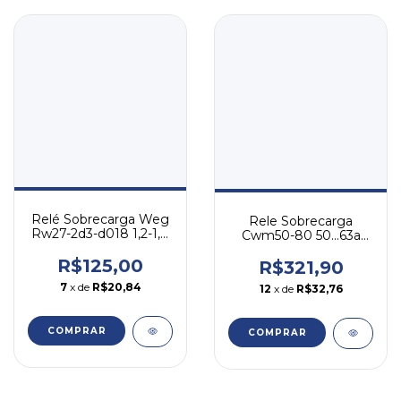
Relé Sobrecarga Weg
Rele Sobrecarga
Rw27-2d3-d018 1,2-1,8
Cwm50-80 50...63a
A - P/ Cwb
Weg Rw67-2d3-u063
R$125,00
R$321,90
7
x de
R$20,84
12
x de
R$32,76
COMPRAR
COMPRAR