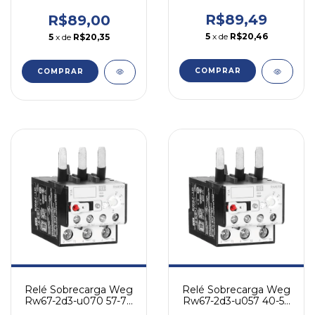
2,8 A- P/ Cwl
A- P/ Cwl
R$89,49
R$89,00
5
x de
R$20,46
5
x de
R$20,35
COMPRAR
COMPRAR
Relé Sobrecarga Weg
Relé Sobrecarga Weg
Rw67-2d3-u070 57-70
Rw67-2d3-u057 40-57
A - P/ Cwm
A - P/ Cwm