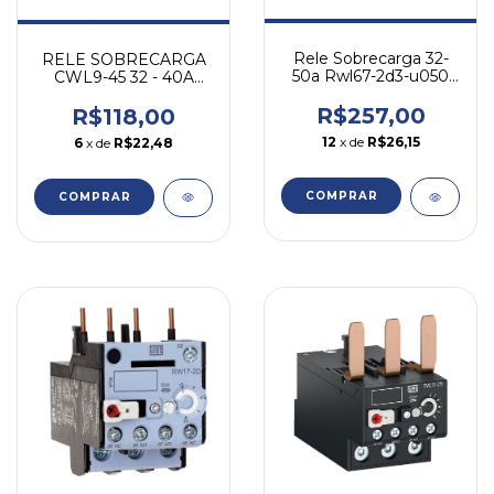
Rele Sobrecarga 32-
RELE SOBRECARGA
50a Rwl67-2d3-u050
CWL9-45 32 - 40A
Cwl50-95 Weg
RWL27-1D3-U040
WEG
R$257,00
R$118,00
12
x de
R$26,15
6
x de
R$22,48
COMPRAR
COMPRAR