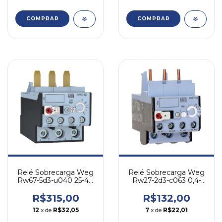
COMPRAR
COMPRAR
Relé Sobrecarga Weg
Relé Sobrecarga Weg
Rw67-5d3-u040 25-40
Rw27-2d3-c063 0,4-
A - P/ Cwb
0,63a - P/ Cwb
R$315,00
R$132,00
12
x de
R$32,05
7
x de
R$22,01