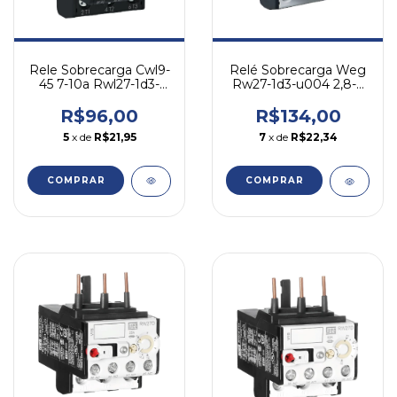
Rele Sobrecarga Cwl9-
Relé Sobrecarga Weg
45 7-10a Rwl27-1d3-
Rw27-1d3-u004 2,8-4
u010 Weg 690
A - P/ Cwm
R$96,00
R$134,00
5
x de
R$21,95
7
x de
R$22,34
COMPRAR
COMPRAR