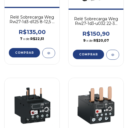
Relé Sobrecarga Weg
Relé Sobrecarga Weg
Rw27-1d3-d125 8-12,5 A
Rw27-1d3-u032 22-32
- P/ Cwm
A - P Cwm
R$135,00
R$150,90
7
x de
R$22,51
9
x de
R$20,07
COMPRAR
COMPRAR