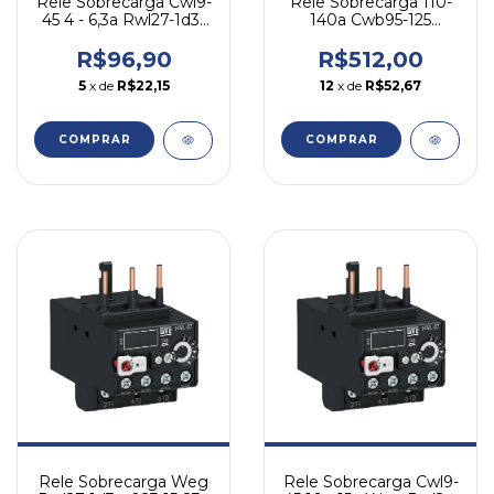
Rele Sobrecarga Cwl9-
Rele Sobrecarga 110-
45 4 - 6,3a Rwl27-1d3-
140a Cwb95-125
d063 Weg 690
Rw117-3d3-u140 Weg
690
R$96,90
R$512,00
5
x de
R$22,15
12
x de
R$52,67
COMPRAR
COMPRAR
Rele Sobrecarga Weg
Rele Sobrecarga Cwl9-