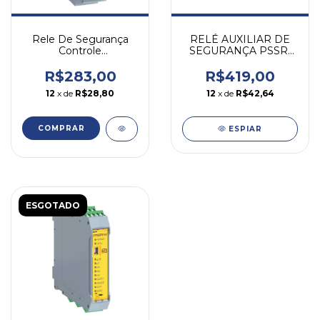
Rele De Segurança
RELÉ AUXILIAR DE
Controle
SEGURANÇA PSSR-
Simultaneidade Cs-d
W42 4NA 2NF 90-
Nr12 Weg
240V WEG
R$283,00
R$419,00
12
x de
R$28,80
12
x de
R$42,64
ESPIAR
ESGOTADO