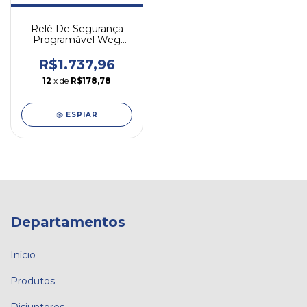
Relé De Segurança
Programável Weg
Psrw 24vcc
R$1.737,96
12
x de
R$178,78
ESPIAR
Departamentos
Início
Produtos
Disjuntores