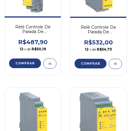
Relé Controle De
Relé Controle De
Parada De
Parada De
Emergencia Cpw17
Emergencia Cpa-d 3na
2na 24v 24vca/cc
24v
R$487,90
R$532,00
12
x de
R$50,19
12
x de
R$54,73