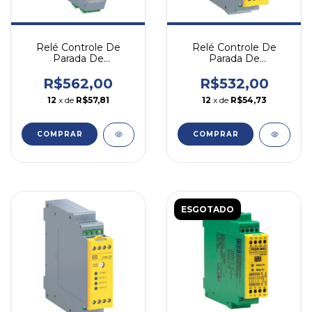
Relé Controle De
Relé Controle De
Parada De
Parada De
Emergencia Cp-d 3na
Emergencia Cpw22
24v
3na 24v
R$532,00
R$562,00
12
x de
R$54,73
12
x de
R$57,81
ESGOTADO