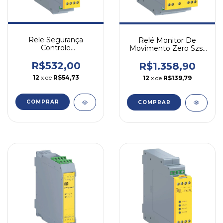
Rele Segurança
Relé Monitor De
Controle
Movimento Zero Szs-
Simultaneidade Cs-
w/22
d201 2na 1nf Weg
R$532,00
R$1.358,90
12
x de
R$54,73
12
x de
R$139,79