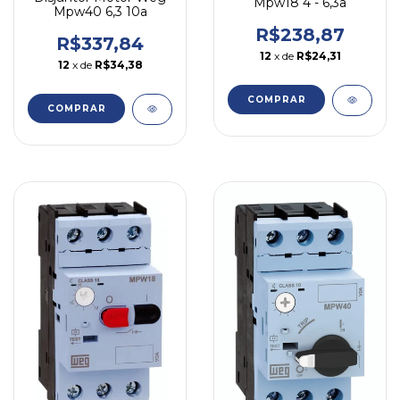
Mpw18 4 - 6,3a
Mpw40 6,3 10a
R$238,87
R$337,84
12
x de
R$24,31
12
x de
R$34,38
COMPRAR
COMPRAR