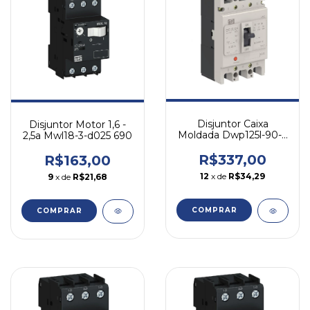
Disjuntor Caixa
Disjuntor Motor 1,6 -
Moldada Dwp125l-90-3
2,5a Mwl18-3-d025 690
90a Tripolar Weg
R$337,00
R$163,00
12
x de
R$34,29
9
x de
R$21,68
COMPRAR
COMPRAR