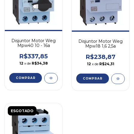
Disjuntor Motor Weg
Disjuntor Motor Weg
Mpw40 10 - 16a
Mpw18 1,6 2,5a
R$337,85
R$238,87
12
x de
R$34,38
12
x de
R$24,31
COMPRAR
COMPRAR
ESGOTADO