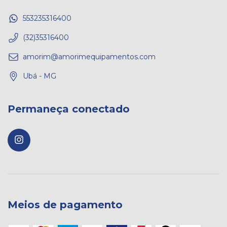
553235316400
(32)35316400
amorim@amorimequipamentos.com
Ubá - MG
Permaneça conectado
Meios de pagamento