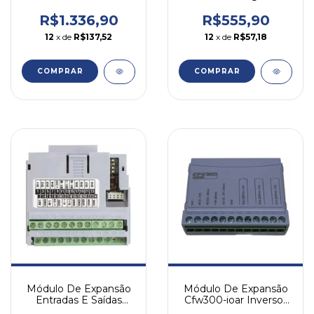
Weg
Cfw500-crs485-b-pnp
Weg
R$1.336,90
R$555,90
12
x de
R$137,52
12
x de
R$57,18
COMPRAR
COMPRAR
Módulo De Expansão
Módulo De Expansão
Entradas E Saídas
Cfw300-ioar Inversor
Cfw500-iod Weg
Cfw300 Weg