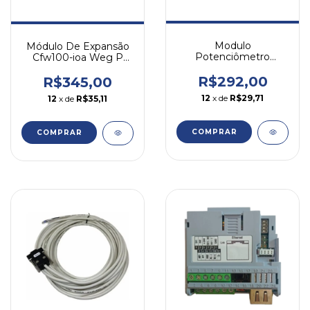
Modulo
Módulo De Expansão
Potenciômetro
Cfw100-ioa Weg P
Cfw300-iop Weg Para
Cfw100
Inversor Cfw300
R$292,00
R$345,00
12
x de
R$29,71
12
x de
R$35,11
COMPRAR
COMPRAR