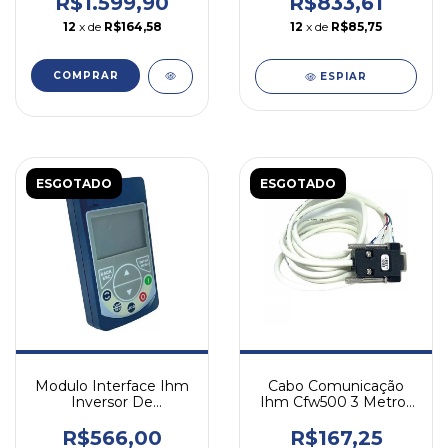
R$1.599,90
R$833,61
12
x de
R$164,58
12
x de
R$85,75
COMPRAR
ESPIAR
ESGOTADO
ESGOTADO
Cabo Comunicação
Modulo Interface Ihm
Ihm Cfw500 3 Metros
Inversor De
Cfw500-cchmir03m
Frequência Cfw11 Hmi-
Weg
01 Weg
R$167,25
R$566,00