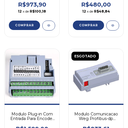
R$973,90
R$480,00
12
x de
R$100,18
12
x de
R$48,84
COMPRAR
COMPRAR
ESGOTADO
Modulo Plug-in Com
Modulo Comunicacao
Entrada Para Encoder
Weg Profibus-dp
Cfw500-enc Weg
Cfw300-cpdp