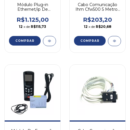
Módulo Plug-in
Cabo Comunicação
Ethernet/ip De
Ihm Cfw500 5 Metros
Comunicação Cfw500-
Cfw500-cchmir05m
ceth-ip
Weg
R$1.125,00
R$203,20
12
x de
R$115,73
12
x de
R$20,68
COMPRAR
COMPRAR