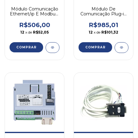
Módulo Comunicação
Módulo De
Ethernet/ip E Modbus-
Comunicação Plug-in
tcp Cfw300-ceth Weg
Profibus Dp Cfw500-
cpdp Weg
R$506,00
R$985,01
12
x de
R$52,05
12
x de
R$101,32
COMPRAR
COMPRAR