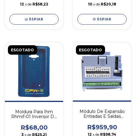
10
x de
R$20,18
12
x de
R$58,22
ESPIAR
ESPIAR
ESGOTADO
ESGOTADO
Módulo De Expansão
Moldura Para Ihm
Entradas E Saídas
Rhmif-01 Inversor De
Cfw500-ioad Weg
Frequência Cfw11
R$959,90
R$68,00
12
x de
R$98,74
3
x de
R$25,21