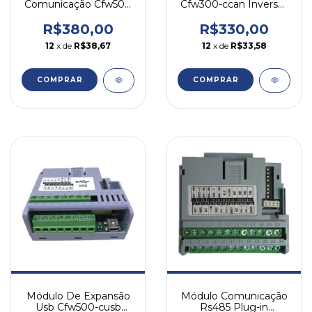
Comunicação Cfw500
Cfw300-ccan Inversor
Can Open/ Device Net
Cfw300 Weg
Weg
R$380,00
R$330,00
12
x de
R$38,67
12
x de
R$33,58
COMPRAR
COMPRAR
Módulo De Expansão
Módulo Comunicação
Usb Cfw500-cusb
Rs485 Plug-in