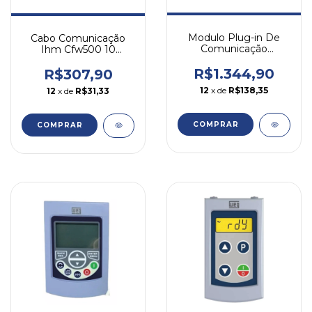
Modulo Plug-in De
Cabo Comunicação
Comunicação
Ihm Cfw500 10
Modbus-tcp Cfw500-
Metros Cfw500-
cemb-tcp
cchmir10m Weg
R$1.344,90
R$307,90
12
x de
R$138,35
12
x de
R$31,33
COMPRAR
COMPRAR