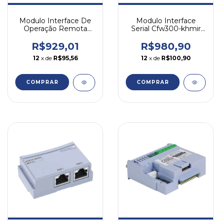
Modulo Interface De
Modulo Interface
Operação Remota
Serial Cfw300-khmir
Cfw500-hmir Weg
Weg
R$929,01
R$980,90
12
x de
R$95,56
12
x de
R$100,90
COMPRAR
COMPRAR