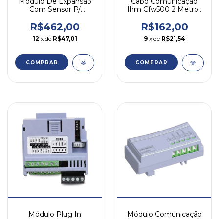
Módulo De Expansão
Cabo Comunicação
Com Sensor P/
Ihm Cfw500 2 Metros
Inversor Cfw300-ioadr-
Cfw500-cchmir02m
d Weg
Weg
R$462,00
R$162,00
12
x de
R$47,01
9
x de
R$21,54
COMPRAR
COMPRAR
Módulo Plug In
Módulo Comunicação