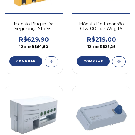
Módulo De Expansão
Modulo Plug-in De
Cfw100-ioar Weg P/
Segurança Sto Ss1
Cfw100
Cfw500-sfy2 Weg
R$219,00
R$629,90
12
x de
R$22,29
12
x de
R$64,80
COMPRAR
COMPRAR