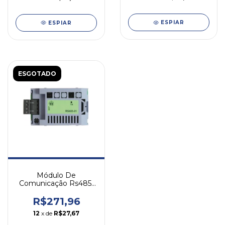
ESPIAR
ESPIAR
ESGOTADO
Módulo De
Comunicação Rs485-
01 Inversor Cfw11 Weg
R$271,96
12
x de
R$27,67