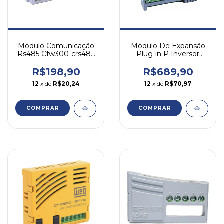
Módulo Comunicação
Módulo De Expansão
Rs485 Cfw300-crs485
Plug-in P Inversor
Inversor Cfw300 Weg
Cfw500-ios Weg
R$198,90
R$689,90
12
x de
R$20,24
12
x de
R$70,97
COMPRAR
COMPRAR