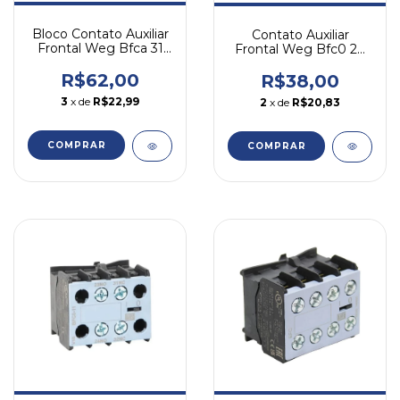
Bloco Contato Auxiliar
Contato Auxiliar
Frontal Weg Bfca 31
Frontal Weg Bfc0 20
3na 1nf - Cwca0
2na - Cwc07-16 N/a
R$62,00
R$38,00
3
x de
R$22,99
2
x de
R$20,83