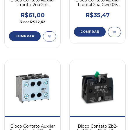
Bloco Contato Auxiliar
Frontal 2na Cwc025
Frontal 2na 2nf
Bfc025-20 Weg 690
Cwc025 Bfc025-22
Weg 690
R$35,47
R$61,00
3
x de
R$22,62
Bloco Contato Auxiliar
Bloco Contato Zb2-