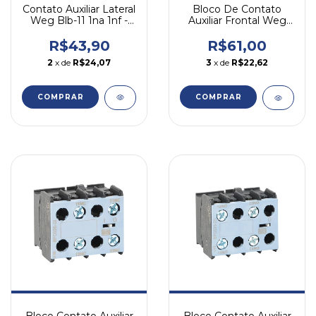
Contato Auxiliar Lateral
Bloco De Contato
Weg Blb-11 1na 1nf -
Auxiliar Frontal Weg
Cawb Cwb9-225
Bfc4 22 2na 2n
R$43,90
R$61,00
2
x de
R$24,07
3
x de
R$22,62
Bloco Contato Auxiliar