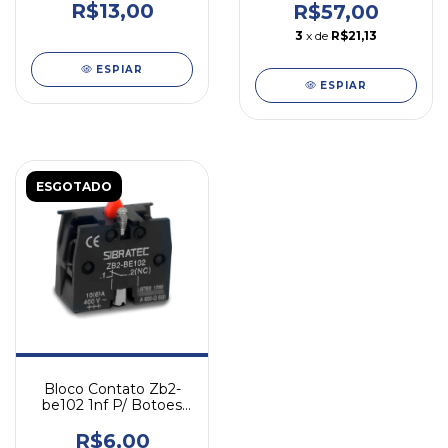
N/a
R$13,00
R$57,00
3
x de
R$21,13
ESPIAR
ESPIAR
ESGOTADO
Bloco Contato Zb2-
be102 1nf P/ Botoes
Sibratec N/a
R$6,00