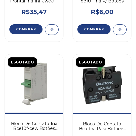
Frontal 1na 1nf Cwc025
be101 1na P/ Botões
Bfc025-11 Weg 690
Sibratec N/a
R$35,47
R$6,00
ESGOTADO
ESGOTADO
Bloco De Contato 1na
Bloco De Contato
Bce10f-cew Botões
Bca-1na Para Botoeira
Weg
De Comando Altronic