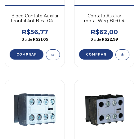
Contato Auxiliar
Bloco Contato Auxiliar
Frontal Weg Bfc0-40
Frontal 4nf Bfca-04 P/
4na Cwc07-16
Cwca0 Weg N/a
R$62,00
R$56,77
3
x de
R$22,99
3
x de
R$21,05