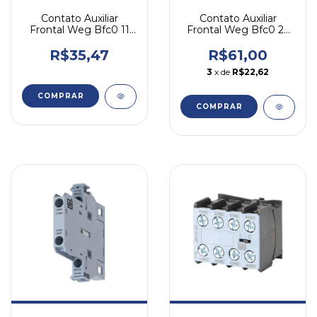
Contato Auxiliar
Contato Auxiliar
Frontal Weg Bfc0 11
Frontal Weg Bfc0 22
1na 1n - Cwc07-16
2na 2n - Cwc07-16
R$35,47
R$61,00
3
x de
R$22,62