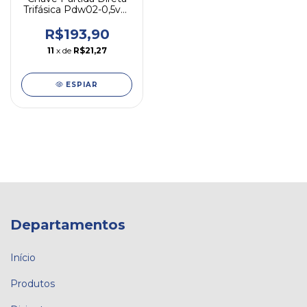
Trifásica Pdw02-0,5v25
0,5cv 220v Weg
R$193,90
11
x de
R$21,27
ESPIAR
Departamentos
Início
Produtos