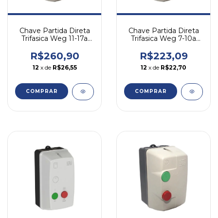
Chave Partida Direta
Chave Partida Direta
Trifasica Weg 11-17a
Trifasica Weg 7-10a
10cv 380v Pdw04 -
5cv 380v Pdw04-5v40
Branco
- Branco
R$260,90
R$223,09
12
x de
R$26,55
12
x de
R$22,70
COMPRAR
COMPRAR