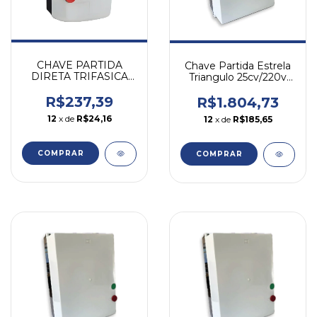
CHAVE PARTIDA
Chave Partida Estrela
DIRETA TRIFASICA
Triangulo 25cv/220v
10-15A 7,5CV/380V
55,5-69,2a Weg Branco
WEG PDW04-7,5V40
R$237,39
R$1.804,73
12
x de
R$24,16
12
x de
R$185,65
COMPRAR
COMPRAR