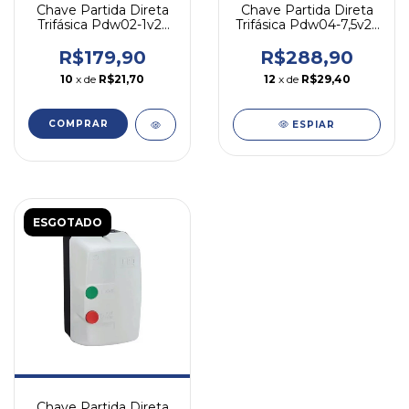
Chave Partida Direta
Chave Partida Direta
Trifásica Pdw04-7,5v25
Trifásica Pdw02-1v25
7,5cv/220v Weg
0,75-1cv 220v Weg
R$288,90
R$179,90
12
x de
R$29,40
10
x de
R$21,70
COMPRAR
ESPIAR
ESGOTADO
Chave Partida Direta