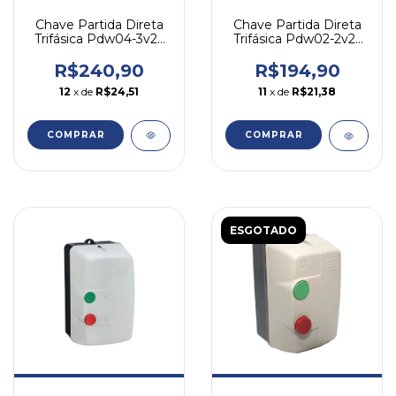
Chave Partida Direta
Chave Partida Direta
Trifásica Pdw04-3v25
Trifásica Pdw02-2v25
3cv/220v Weg
2cv/220v Weg
R$240,90
R$194,90
12
x de
R$24,51
11
x de
R$21,38
COMPRAR
COMPRAR
ESGOTADO