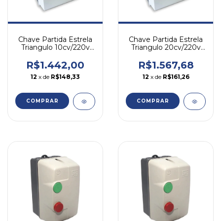
Chave Partida Estrela
Chave Partida Estrela
Triangulo 10cv/220v
Triangulo 20cv/220v
19,1-27a Etw Weg
38,1-54a Etw Weg
Branco
Branco
R$1.442,00
R$1.567,68
12
x de
R$148,33
12
x de
R$161,26
COMPRAR
COMPRAR