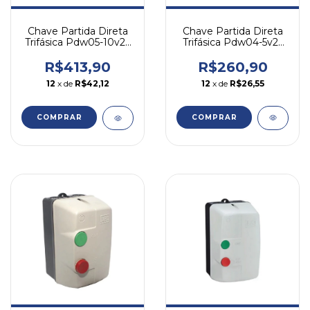
Chave Partida Direta
Chave Partida Direta
Trifásica Pdw04-5v25
Trifásica Pdw05-10v25
5cv/220v Weg
10cv/220v Weg
R$260,90
R$413,90
12
x de
R$26,55
12
x de
R$42,12
COMPRAR
COMPRAR