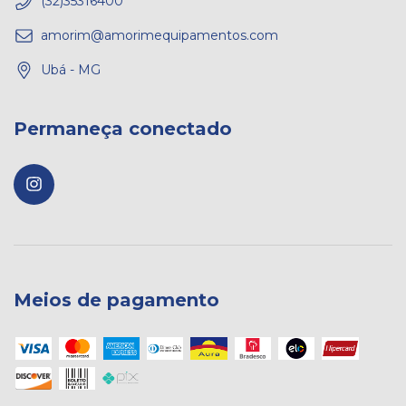
(32)35316400
amorim@amorimequipamentos.com
Ubá - MG
Permaneça conectado
Meios de pagamento