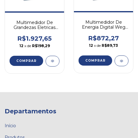
Multimedidor De
Multimedidor De
Energia Digital Weg
Grandezas Eletricas
Trifásico Mmw03 N/a
Mmw03-ch Weg Na
R$872,27
R$1.927,65
12
x de
R$89,73
12
x de
R$198,29
COMPRAR
COMPRAR
Departamentos
Início
Produtos