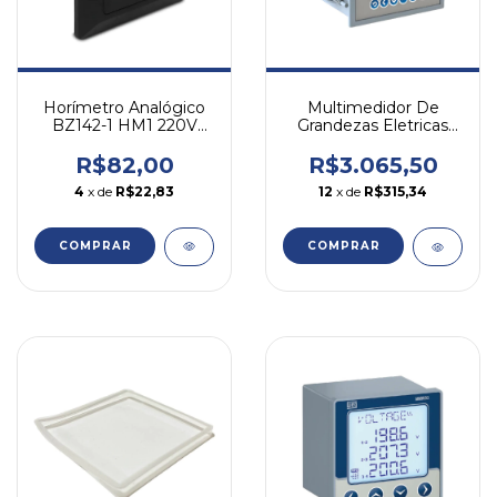
Horímetro Analógico
Multimedidor De
BZ142-1 HM1 220V
Grandezas Eletricas
60Hz
Mmw04-m11eh Weg
85-300 Vca/vcc
R$82,00
R$3.065,50
4
x de
R$22,83
12
x de
R$315,34
COMPRAR