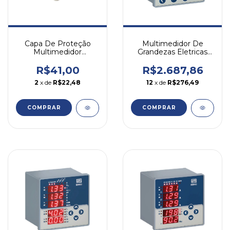
Multimedidor De
Capa De Proteção
Grandezas Eletricas
Multimedidor
Weg Mmw03-m22ch
Mbn96x96 Ip66 Weg
Na
Transparente
R$2.687,86
R$41,00
12
x de
R$276,49
2
x de
R$22,48
COMPRAR