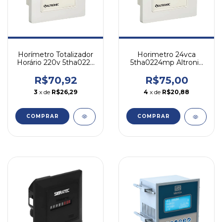
Horímetro Totalizador
Horimetro 24vca
Horário 220v 5tha0222
5tha0224mp Altronic
Altronic 220
24
R$70,92
R$75,00
3
x de
R$26,29
4
x de
R$20,88