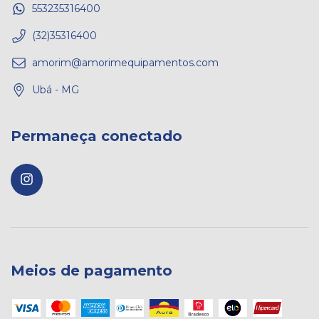
553235316400
(32)35316400
amorim@amorimequipamentos.com
Ubá - MG
Permaneça conectado
Meios de pagamento