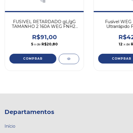
FUSIVEL RETARDADO gL/gG
Fusível WEG
TAMANHO 2 160A WEG FNH2-
Ultrarrápido
160U
R$91,00
R$42
5
x de
R$20,80
12
x de
Departamentos
Início