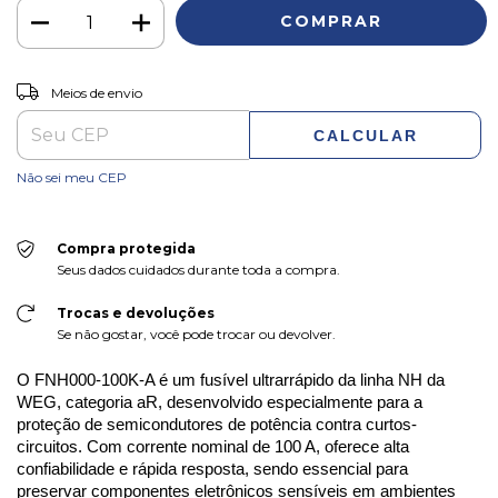
ALTERAR CEP
Entregas para o CEP:
Meios de envio
CALCULAR
Não sei meu CEP
Compra protegida
Seus dados cuidados durante toda a compra.
Trocas e devoluções
Se não gostar, você pode trocar ou devolver.
O FNH000-100K-A é um fusível ultrarrápido da linha NH da 
WEG, categoria aR, desenvolvido especialmente para a 
proteção de semicondutores de potência contra curtos-
circuitos. Com corrente nominal de 100 A, oferece alta 
confiabilidade e rápida resposta, sendo essencial para 
preservar componentes eletrônicos sensíveis em ambientes 