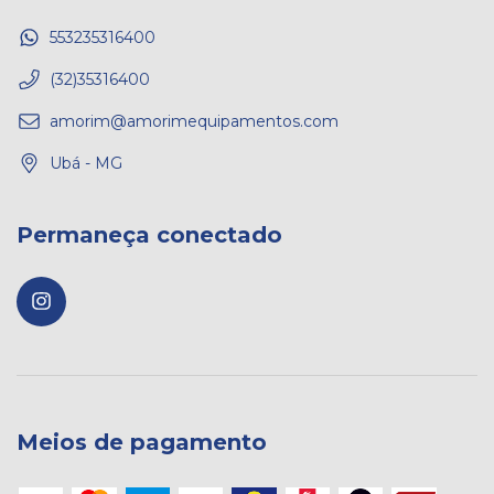
553235316400
(32)35316400
amorim@amorimequipamentos.com
Ubá - MG
Permaneça conectado
Meios de pagamento