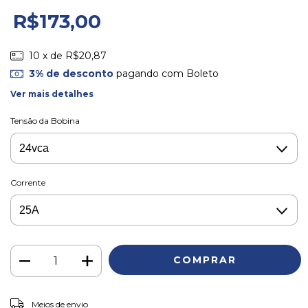
R$173,00
10
x de
R$20,87
3% de desconto
pagando com Boleto
Ver mais detalhes
Tensão da Bobina
Corrente
ALTERAR CEP
Entregas para o CEP:
Meios de envio