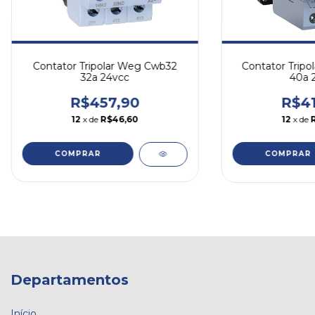
Contator Tripolar Weg Cwb32
Contator Trip
32a 24vcc
40a 
R$457,90
R$41
12
x de
R$46,60
12
x de
COMPRAR
COMPRAR
Departamentos
Início